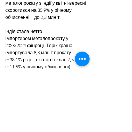
металопрокату з Індії у квітні-вересні 
скоротився на 35,9% у річному 
обчисленні – до 2,3 млн т.
Індія 
стала нетто-
імпортером
 металопрокату у 
2023/2024 фінроці. Торік країна 
імпортувала 8,3 млн т прокату 
(+38,1% р./р.), експорт склав 7,5 млн т 
(+11,5% у річному обчисленні). 
Споживання сталі за цей період 
зросло на 13,4% р./р. – до 136 млн т, 
відображаючи високий попит на 
продукцію.