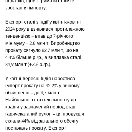
податків, щоб стримати стрімке 
зростання імпорту.
Експорт сталі з Індії у квітні-жовтні 
2024 року відзначився протилежною 
тенденцією – впав до 7-річного 
мінімуму – 2,8 млн т. Виробництво 
прокату сягнуло 82,7 млн т, що на 
4,4% більше р./р., а виплавка сталі – 
84,9 млн т (+3% р./р.).
У квітні-вересні 
Індія наростила
імпорт прокату на 42,2% у річному 
обчисленні – до 4,7 млн т. 
Найбільшою статтею імпорту до 
країни у зазначений період став 
гарячекатаний рулон – ця продукція 
склала 44% від загального обсягу 
постачань прокату. Експорт 