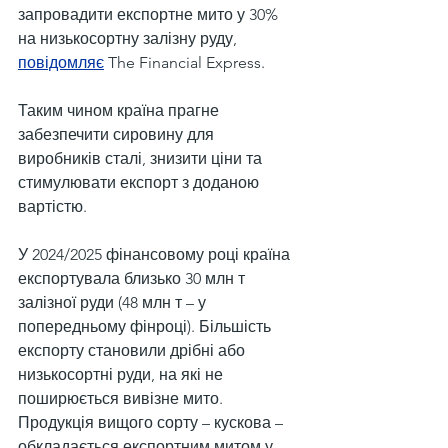
запровадити експортне мито у 30% 
на низькосортну залізну руду, 
повідомляє
 The Financial Express.
Таким чином країна прагне 
забезпечити сировину для 
виробників сталі, знизити ціни та 
стимулювати експорт з доданою 
вартістю.
У 2024/2025 фінансовому році країна 
експортувала близько 30 млн т 
залізної руди (48 млн т – у 
попередньому фінроці). Більшість 
експорту становили дрібні або 
низькосортні руди, на які не 
поширюється вивізне мито. 
Продукція вищого сорту – кускова – 
обкладається експортним митом у 