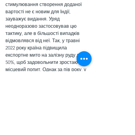
стимулювання створення доданої 
вартості не є новим для Індії, 
зауважує видання. Уряд 
неодноразово застосовував цю 
тактику, але в більшості випадків 
відмовлявся від неї. Так, у травні 
2022 року країна підвищила 
експортне мито на залізну руду до 
50%, щоб задовольнити зростаючий 
місцевий попит. Однак за пів року, у 
листопаді, воно було скасоване.
Нагадаємо, у 2024/2025 фінансовому 
році (завершився у квітні 2025-го) 
Індія 
наростила видобуток
 залізної 
руди на 4,3% у річному обчисленні – 
до 289 млн т. Цей показник є 
історичним максимумом, 
перевершивши попередній рекорд, 