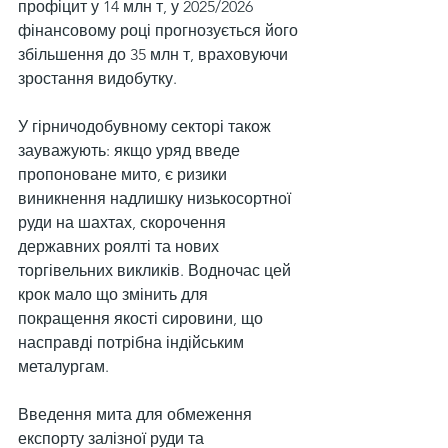
профіцит у 14 млн т, у 2025/2026 
фінансовому році прогнозується його 
збільшення до 35 млн т, враховуючи 
зростання видобутку.
У гірничодобувному секторі також 
зауважують: якщо уряд введе 
пропоноване мито, є ризики 
виникнення надлишку низькосортної 
руди на шахтах, скорочення 
державних роялті та нових 
торгівельних викликів. Водночас цей 
крок мало що змінить для 
покращення якості сировини, що 
насправді потрібна індійським 
металургам.
Введення мита для обмеження 
експорту залізної руди та 