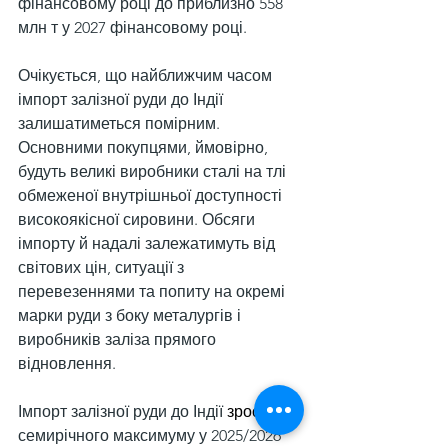
фінансовому році до приблизно 558 
млн т у 2027 фінансовому році.
Очікується, що найближчим часом 
імпорт залізної руди до Індії 
залишатиметься помірним. 
Основними покупцями, ймовірно, 
будуть великі виробники сталі на тлі 
обмеженої внутрішньої доступності 
високоякісної сировини. Обсяги 
імпорту й надалі залежатимуть від 
світових цін, ситуації з 
перевезеннями та попиту на окремі 
марки руди з боку металургів і 
виробників заліза прямого 
відновлення.
Імпорт залізної руди до Індії 
‌зросте
 до 
семирічного максимуму у 2025/2026 