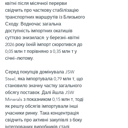
квітні після місячної перерви 
свідчить про часткову стабілізацію 
транспортних маршрутів із Близького 
Сходу. Водночас загальна 
доступність імпортних окатишів 
суттєво знизилася: у березні–квітні 
2026 року їхній імпорт скоротився до 
0,05 млн т порівняно з 0,35 млн т у 
січні–лютому.
Серед покупців домінувала JSW 
Steel, яка імпортувала 0,79 млн т, що 
становило значну частку загального 
обсягу поставок. Далі йшла JSW 
Minerals з показником 0,15 млн т, тоді 
як решту обсягів імпортували інші 
учасники ринку. Така концентрація 
свідчить про активні закупівлі з боку 
інтегрованих виробників сталі.