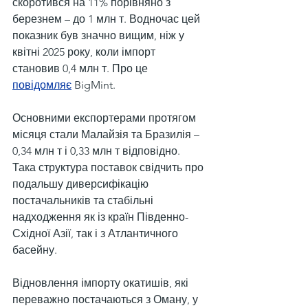
скоротився на 11% порівняно з 
березнем – до 1 млн т. Водночас цей 
показник був значно вищим, ніж у 
квітні 2025 року, коли імпорт 
становив 0,4 млн т. Про це 
повідомляє
 BigMint.
Основними експортерами протягом 
місяця стали Малайзія та Бразилія – 
0,34 млн т і 0,33 млн т відповідно. 
Така структура поставок свідчить про 
подальшу диверсифікацію 
постачальників та стабільні 
надходження як із країн Південно-
Східної Азії, так і з Атлантичного 
басейну.
Відновлення імпорту окатишів, які 
переважно постачаються з Оману, у 