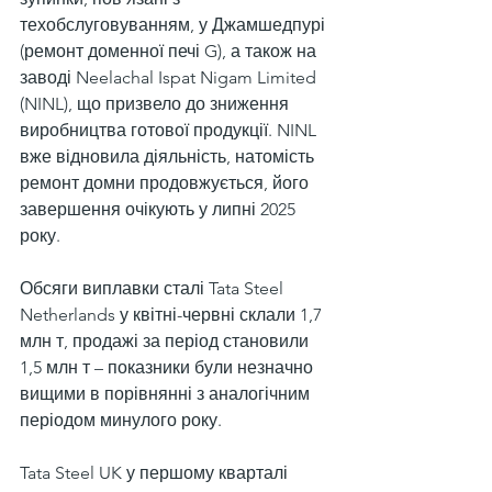
техобслуговуванням, у Джамшедпурі 
(ремонт доменної печі G), а також на 
заводі Neelachal Ispat Nigam Limited 
(NINL), що призвело до зниження 
виробництва готової продукції. NINL 
вже відновила діяльність, натомість 
ремонт домни продовжується, його 
завершення очікують у липні 2025 
року.
Обсяги виплавки сталі Tata Steel 
Netherlands у квітні-червні склали 1,7 
млн т, продажі за період становили 
1,5 млн т – показники були незначно 
вищими в порівнянні з аналогічним 
періодом минулого року.
Tata Steel UK у першому кварталі 