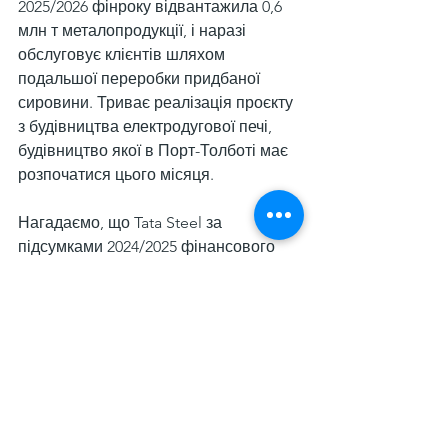
2025/2026 фінроку відвантажила 0,6 
млн т металопродукції, і наразі 
обслуговує клієнтів шляхом 
подальшої переробки придбаної 
сировини. Триває реалізація проєкту 
з будівництва електродугової печі, 
будівництво якої в Порт-Толботі має 
розпочатися цього місяця.
Нагадаємо, що Tata Steel за 
підсумками 2024/2025 фінансового 
року (завершився 31 березня 2025-го) 
наростила 
виробництво сталі
 в Індії 
на 4,3% р./р. – до 21,7 млн т. Показник 
був найвищим в історії компанії.