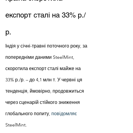
експорт сталі на 33% р./
р.
Індія у січні-травні поточного року, за 
попередніми даними SteelMint, 
скоротила експорт сталі майже на 
33% р./р. – до 4,1 млн т. У червні ця 
тенденція, ймовірно, продовжиться 
через сценарій стійкого зниження 
глобального попиту, 
повідомляє
SteelMint.