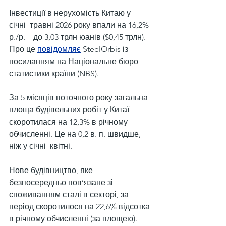
Інвестиції в нерухомість Китаю у 
січні–травні 2026 року впали на 16,2% 
р./р. – до 3,03 трлн юанів ($0,45 трлн). 
Про це 
повідомляє
 SteelOrbis із 
посиланням на Національне бюро 
статистики країни (NBS).
За 5 місяців поточного року загальна 
площа будівельних робіт у Китаї 
скоротилася на 12,3% в річному 
обчисленні. Це на 0,2 в. п. швидше, 
ніж у січні–квітні.
Нове будівництво, яке 
безпосередньо пов’язане зі 
споживанням сталі в секторі, за 
період скоротилося на 22,6% відсотка 
в річному обчисленні (за площею).