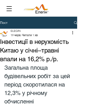
Пост
ELEGIN
19 черв.
Читати 1 хв
Інвестиції в нерухомість
Китаю у січні–травні
впали на 16,2% р./р.
Загальна площа 
будівельних робіт за цей 
період скоротилася на 
12,3% у річному 
обчисленні