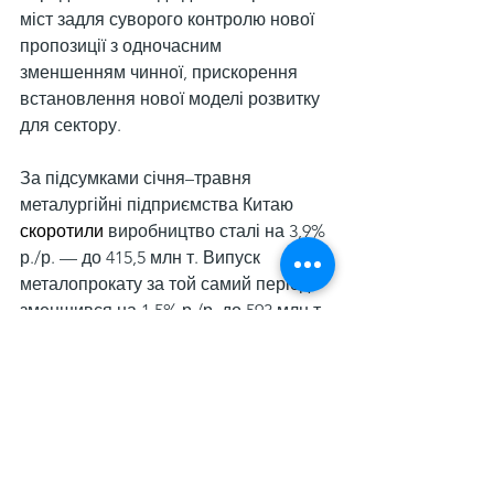
міст задля суворого контролю нової 
пропозиції з одночасним 
зменшенням чинної, прискорення 
встановлення нової моделі розвитку 
для сектору.
За підсумками січня–травня 
металургійні підприємства Китаю 
скоротили
виробництво сталі на 3,9% 
р./р. — до 415,5 млн т. Випуск 
металопрокату за той самий період 
зменшився на 1,5% р./р. до 593 млн т. 
Окремо у травні обсяги виробництва 
сталі становили 84,4 млн т (-2,7% р./
р.), металопрокату — 123 млн т (-2,8% 
р./р.).