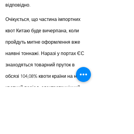
відповідно.
Очікується, що частина імпортних 
квот Китаю буде вичерпана, коли 
пройдуть митне оформлення вже 
наявні тоннажі. Наразі у портах ЄС 
знаходяться товарний пруток в 
обсязі 104,08% квоти країни на новий 
квотний період, електротехнічний 
лист (172,45%), безшовні труби 
(120,25%).
Нагадаємо, що світовий ринок г/к 