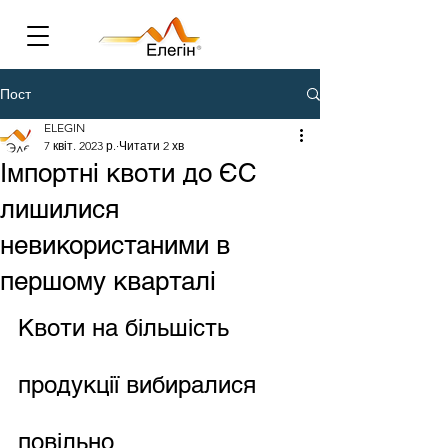
Пост
ELEGIN
7 квіт. 2023 р.
Читати 2 хв
Імпортні квоти до ЄС
лишилися
невикористаними в
першому кварталі
Квоти на більшість 
продукції вибиралися 
повільно