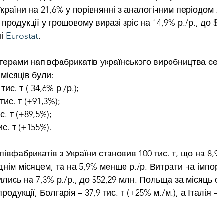
країни на 21,6% у порівнянні з аналогічним періодом 
т продукції у грошовому виразі зріс на 14,9% р./р., до 
і 
Eurostat
.
ерами напівфабрикатів українського виробництва се
місяців були:
ис. т (-34,6% р./р.);
тис. т (+91,3%);
с. т (+89,5%);
ис. т (+155%).
івфабрикатів з України становив 100 тис. т, що на 8,
нім місяцем, та на 5,9% менше р./р. Витрати на імпо
лись на 7,3% р./р., до $52,29 млн. Польща за місяць 
продукції, Болгарія – 37,9 тис. т (+25% м./м.), а Італія –