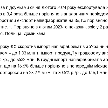
за підсумками січня-лютого 2024 року експортувала 36
 в 3,4 раза більше порівняно з аналогічним періодом 
коротили експорт напівфабрикатів на 36,1% порівняно
 тис. т. Порівняно з лютим 2023-го показник зріс у 2 р
ія, Польща, Домінікана.
року ЄС скоротив імпорт напівфабрикатів з України н
оком – до 1,03 млн т. Імпорт продукції у грошовому вир
./р., до $532 млн. В грудні імпорт напівфабрикатів з 
 т, що на 16,6% більше порівняно з попереднім місяце
орт зросли на 23,2% м./м. та 30,5% р./р., до $46,1 млн