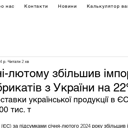
ро нас
Контакти
Новини
Калькулятор ва
4 р.
Читати 2 хв
ні-лютому збільшив імпо
рикатів з України на 22
ставки української продукції в ЄС
0 тис. т
(ЄС) за підсумками січня-лютого 2024 року збільшив 