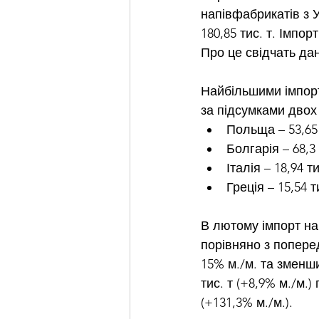
напівфабрикатів з У
180,85 тис. т. Імпор
Про це свідчать дан
Найбільшими імпорт
за підсумками двох 
Польща – 53,65 т
Болгарія – 68,3 
Італія – 18,94 ти
Греція – 15,54 т
В лютому імпорт нап
порівняно з поперед
15% м./м. та зменши
тис. т (+8,9% м./м.) 
(+131,3% м./м.).