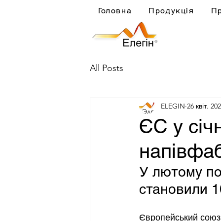
Головна
Продукція
П
All Posts
ELEGIN
26 квіт. 202
ЄС у січ
напівфаб
У лютому по
становили 10
Європейський союз 