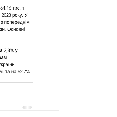
4,16 тис. т 
2023 року. У 
 з попереднім 
ази. Основні 
а 2,8% у 
азі 
України 
м, та на 62,7% 
.