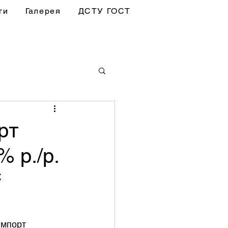
ги
Галерея
ДСТУ ГОСТ
рт
% р./р.
 
імпорт 