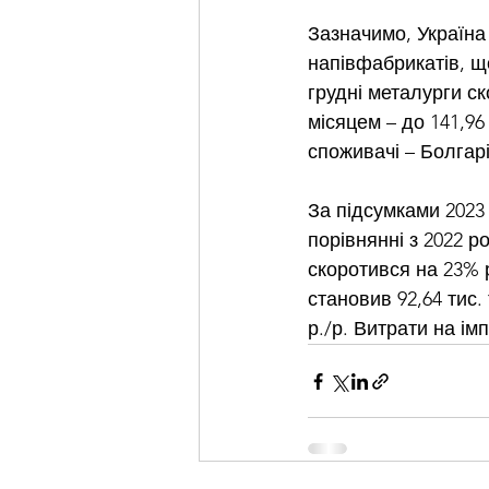
Зазначимо, Україна 
напівфабрикатів, що
грудні металурги с
місяцем – до 141,96
споживачі – Болгар
За підсумками 2023 
порівнянні з 2022 р
скоротився на 23% р
становив 92,64 тис.
р./р. Витрати на імп