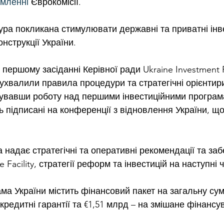
омленні
 Єврокомісії.
тура покликана стимулювати державні та приватні інве
нструкції України.
 першому засіданні Керівної ради Ukraine Investment
хвалили правила процедури та стратегічні орієнтири
кувавши роботу над першими інвестиційними програма
ть підписані на конференції з відновлення України, що
надає стратегічні та оперативні рекомендації та заб
e Facility, стратегії реформ та інвестицій на наступні 
ма України містить фінансовий пакет на загальну суму
 кредитні гарантії та €1,51 млрд – на змішане фінансу