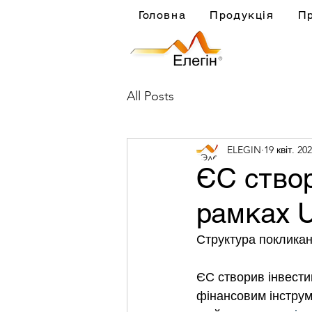
Головна
Продукція
П
All Posts
ELEGIN
19 квіт. 202
ЄС створ
рамках Uk
Структура покликан
ЄС створив інвестиц
фінансовим інструме