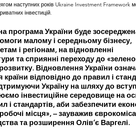
ягом наступних років Ukraine Investment Framework мо
риватних інвестицій.
на програма України буде зосереджен
омоги малому і середньому бізнесу, 
етам і регіонам, на відновленні 
ури та сприянні переходу до «зеленог
озвитку. Відновлення України означ
 країни відповідно до правил і станд
ідтримуючи Україну на шляху до вступ
юємо інвестиційне середовище на ос
л і стандартів, аби забезпечити екон
 робочі місця», – зауважив єврокоміса
дства та розширення Олів’є Варгелі.