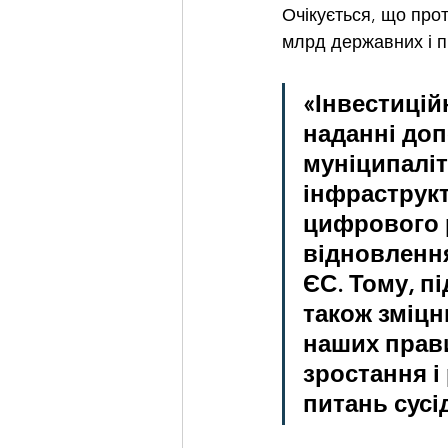
Очікується, що прот
млрд державних і п
«Інвестицій
наданні доп
муніципаліт
інфраструкт
цифрового р
відновлення
ЄС. Тому, п
також зміцн
наших прави
зростання і
питань сусі