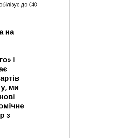
білізує до €40 
а на 
о» і 
ає 
артів 
у, ми 
нові 
омічне 
р з 