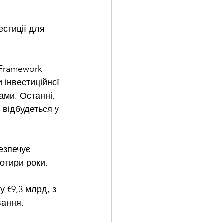
стиції для 
 Framework 
 інвестиційної 
ми. Останні, 
 відбудеться у 
езпечує 
чотири роки.
 €9,3 млрд, з 
вання. 