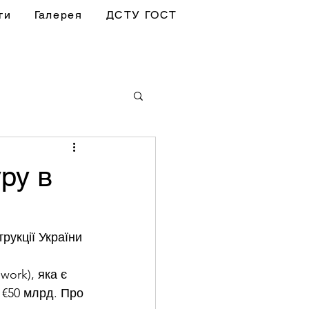
ги
Галерея
ДСТУ ГОСТ
ру в
рукції України
ork), яка є 
 €50 млрд. Про 