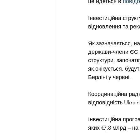
це йдеться в 
повід
Інвестиційна струк
відновлення та реко
Як зазначається, на
держави-члени ЄС у
структури, започат
як очікується, буду
Берліні у червні.
Координаційна рада 
відповідність Ukrain
Інвестиційна програ
яких €7,8 млрд – на