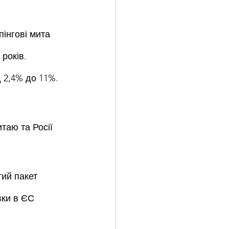
інгові мита 
років. 
д 2,4% до 11%.
таю та Росії 
ий пакет 
вки в ЄС 