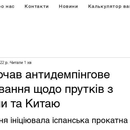
ро нас
Контакти
Новини
Калькулятор ва
22 р.
Читати 1 хв
очав антидемпінгове
вання щодо прутків з
и та Китаю
ня ініціювала іспанська прокатна