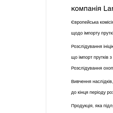
компанія La
Європейська комісі
щодо імпорту прутк
Розслідування ініці
що імпорт прутків з
Розслідування охоп
Вивчення наслідків,
до кінця періоду ро
Продукція, яка підл