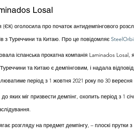
minados Losal
я (ЄК) оголосила про початок антидемпінгового розсл
ів з Туреччини та Китаю. Про це повідомляє 
SteelOrbi
ювала іспанська прокатна компанія Laminados Losal, 
 Туреччини та Китаю є демпінговим, і надала відповідн
люватиме період з 1 жовтня 2021 року по 30 вересня 
 до яких міг призвести демпінг, охопить період з 1 січ
зслідування.
ягає розгляду на предмет демпінгу, – плоскі прутки з