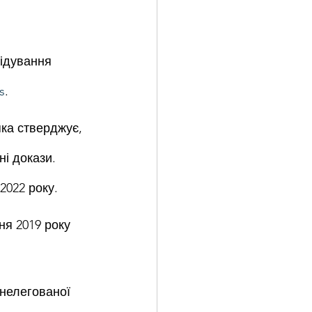
ідування 
s
.
яка стверджує, 
і докази. 
2022 року.
ня 2019 року 
 нелегованої 