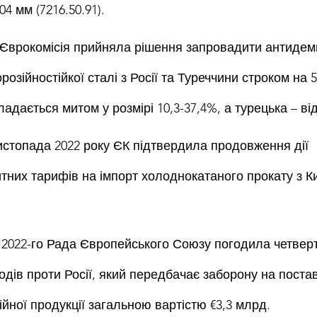
4 мм (7216.50.91).
Єврокомісія прийняла рішення запровадити антидемп
озійностійкої сталі з Росії та Туреччини строком на 5 
адається митом у розмірі 10,3-37,4%, а турецька – ві
истопада 2022 року ЄК підтвердила продовження дії 
тних тарифів на імпорт холоднокатаного прокату з Ки
 2022-го Рада Європейського Союзу погодила четверт
дів проти Росії, який передбачає заборону на поста
ійної продукції загальною вартістю €3,3 млрд.