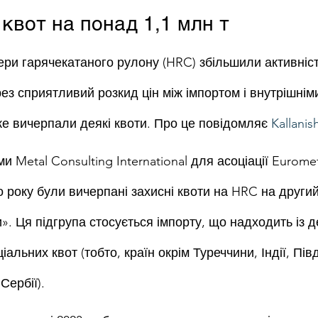
квот на понад 1,1 млн т
ери гарячекатаного рулону (HRC) збільшили активніс
рез сприятливий розкид цін між імпортом і внутрішнім
же вичерпали деякі квоти. Про це повідомляє 
Kallanis
и Metal Consulting International для асоціації Euromet
 року були вичерпані захисні квоти на HRC на другий
ни». Ця підгрупа стосується імпорту, що надходить із д
альних квот (тобто, країн окрім Туреччини, Індії, Півд
Сербії).