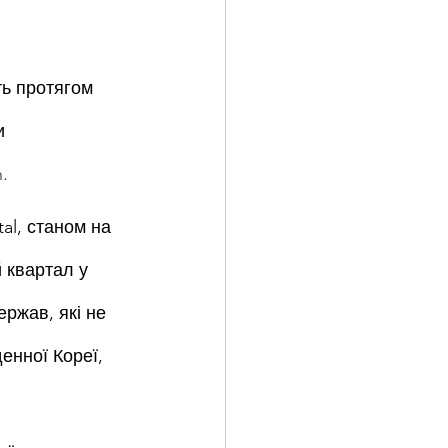
ть протягом 
и 
h.
al, станом на 
 квартал у 
ержав, які не 
енної Кореї, 