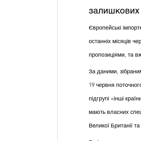
залишкових 
Європейські імпорт
останніх місяців че
пропозиціями, та в
За даними, зібраним
19 червня поточного
підгрупі «інші краї
мають власних спеці
Великої Британії та 