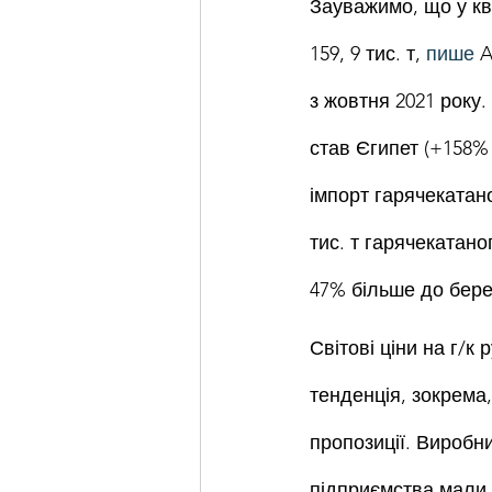
Зауважимо, що у кві
159, 9 тис. т, 
пише
 
з жовтня 2021 року.
став Єгипет (+158% 
імпорт гарячекатано
тис. т гарячекатано
47% більше до бере
Світові ціни на г/к
тенденція, зокрема,
пропозиції. Виробни
підприємства мали 