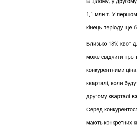
В цілому, у другому
1,1 млн т. У першом
кінець періоду ще 
Близько 18% квот д
може свідчити про 
конкурентними ціна
кварталі, коли буду
другому кварталі вж
Серед конкурентосп
мають конкретних кв