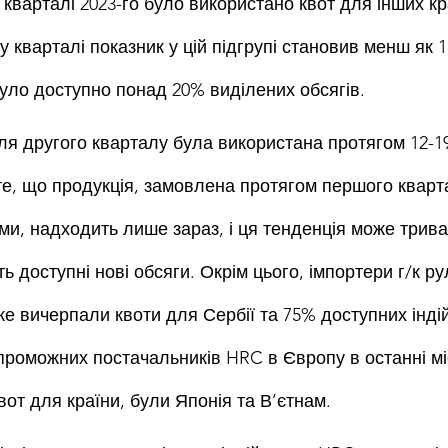
 кварталі 2023-го було використано квот для інших кр
у кварталі показник у цій підгрупі становив менш як 1 
було доступно понад 20% виділених обсягів.
ля другого кварталу була використана протягом 12-19
те, що продукція, замовлена протягом першого кварт
ми, надходить лише зараз, і ця тенденція може трива
ть доступні нові обсяги. Окрім цього, імпортери г/к ру
е вичерпали квоти для Сербії та 75% доступних індій
роможних постачальників HRC в Європу в останні міся
от для країни, були Японія та В’єтнам.