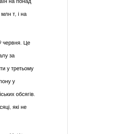
аїн на понад 
млн т, і на 
 червня. Це 
алу за 
ти у третьому 
лону у 
ських обсягів. 
ці, які не 