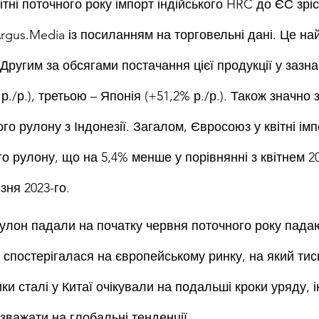
тні поточного року імпорт індійського HRC до ЄС зріс
Argus.Media із посиланням на торговельні дані. Це на
 Другим за обсягами постачання цієї продукції у зазн
р./р.), третьою – Японія (+51,2% р./р.). Також значно
го рулону з Індонезії. Загалом, Євросоюз у квітні імп
го рулону, що на 5,4% менше у порівнянні з квітнем 20
зня 2023-го.
 рулон падали на початку червня поточного року падаю
 спостерігалася на європейському ринку, на який тис
ки сталі у Китаї очікували на подальші кроки уряду, ін
зважати на глобальні тенденції.