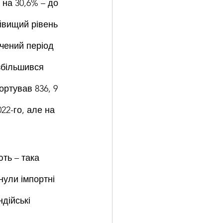
 на 30,6% – до 
йвищий рівень 
ачений період 
 збільшився 
ортував 836, 9 
22-го, але на 
ть – така 
нули імпортні 
дійські 