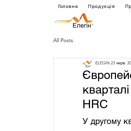
Головна
Продукція
П
All Posts
ELEGIN
23 черв. 20
Європейс
кварталі
HRC
У другому к