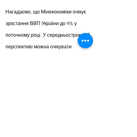
Нагадаємо, що Мінекономіки очікує 
зростання ВВП України до 4% у 
поточному році. У середньостроковій 
перспективі можна очікувати 
зростання економіки на рівні 3,5% у 
2024 році та на 6,8% – у 2025-му.
Підтримка бізнесу – п’ятий пріоритет 
у проєкті держбюджету на 2024 рік. 
Наступного року Кабмін планує 
виділити на ці ціла 31 млрд грн.