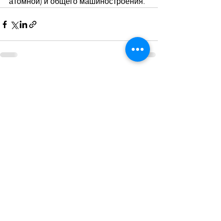
атомной) и общего машиностроения.
Дивитися всі
Останні пости