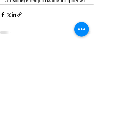
атомной) и общего машиностроения.
Дивитися всі
Останні пости