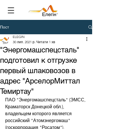
Пост
ELEGIN
30 лип. 2021 р.
Читати 1 хв
"Энергомашспецсталь"
подготовил к отгрузке
первый шлаковозов в
адрес "АрселорМиттал
Темиртау"
ПАО "Энергомашспецсталь" (ЭМСС, 
Краматорск Донецкой обл.), 
владельцем которого является 
российский "Атомэнергомаш" 
(госкорпорация "Росатом"), 