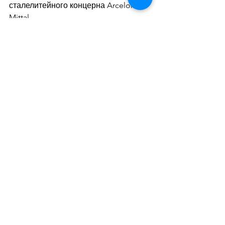
сталелитейного концерна Arcelor-
Mittal.
Дивитися всі
Останні пости