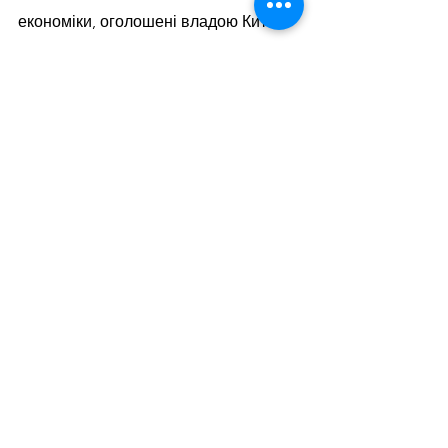
економіки, оголошені владою Китаю 
на тлі нової хвилі COVID-19 та 
карантинних обмежень забезпечать 
вливання близько 35,5 трлн юанів 
($5,3 трлн) в економіку країни у 2022 
році.
Дивитися всі
Останні пости