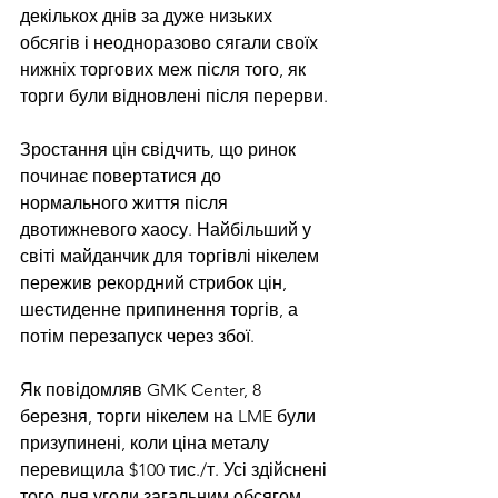
декількох днів за дуже низьких 
обсягів і неодноразово сягали своїх 
нижніх торгових меж після того, як 
торги були відновлені після перерви.
Зростання цін свідчить, що ринок 
починає повертатися до 
нормального життя після 
двотижневого хаосу. Найбільший у 
світі майданчик для торгівлі нікелем 
пережив рекордний стрибок цін, 
шестиденне припинення торгів, а 
потім перезапуск через збої.
Як повідомляв GMK Center, 8 
березня, торги нікелем на LME були 
призупинені, коли ціна металу 
перевищила $100 тис./т. Усі здійснені 
того дня угоди загальним обсягом 