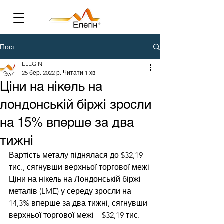
Пост
ELEGIN
25 бер. 2022 р.
Читати 1 хв
Ціни на нікель на
лондонській біржі зросли
на 15% вперше за два
тижні
Вартість металу піднялася до $32,19 
тис., сягнувши верхньої торгової межі
Ціни на нікель на Лондонській біржі 
металів (LME) у середу зросли на 
14,3% вперше за два тижні, сягнувши 
верхньої торгової межі – $32,19 тис. 