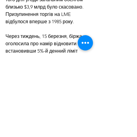
близько $3,9 млрд було скасовано. 
Призупинення торгів на LME 
відбулося вперше з 1985 року.
Через тиждень, 15 березня, біржа 
оголосила про намір відновити торги, 
встановивши 5%-й денний ліміт 
коливань цін на нікель. 16 березня 
торги зупинили за кілька хвилин 
після старту через технічні проблеми.
Дивитися всі
Останні пости