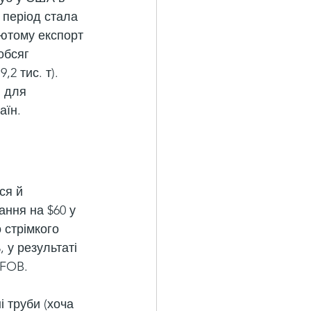
 період стала 
 лютому експорт 
обсяг 
2 тис. т). 
 для 
аїн.
ся й 
ання на $60 у 
 стрімкого 
 у результаті 
 FOB.
 труби (хоча 