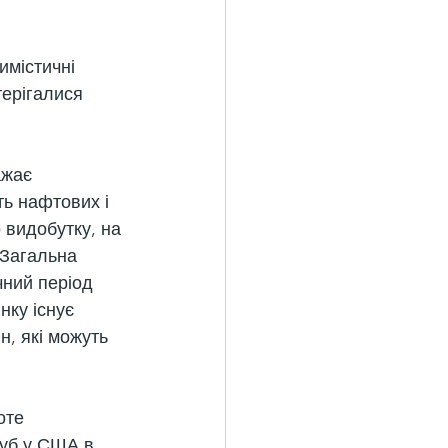
имістичні 
терігалися 
ажає 
ть нафтових і 
 видобутку, на 
 Загальна 
чний період 
ку існує 
, які можуть 
оте 
уб у США в 