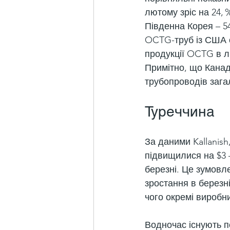
лютому зріс на 24, 
Південна Корея – 54 
OCTG-труб із США ск
продукції OCTG в лю
Примітно, що Канад
трубопроводів загал
Туреччина
За даними Kallanish,
підвищилися на $3 –
березні. Це зумовл
зростання в березн
чого окремі виробн
Водночас існують пе