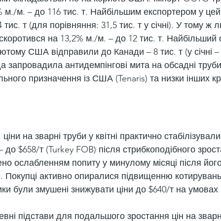
% м./м. – до 116 тис. т. Найбільшим експортером у цей
тис. т (для порівняння: 31,5 тис. т у січні). У тому ж
оротився на 13,2% м./м. – до 12 тис. т. Найбільший 
тому США відправили до Канади – 8 тис. т (у січні – 9,
а запровадила антидемпінгові мита на обсадні труби
ьного призначення із США (Tenaris) та низки інших кр
 ціни на зварні труби у квітні практично стабілізували
 до $658/т (Turkey FOB) після стрибкоподібного зрост
ено ослабленням попиту у минулому місяці після його
і. Покупці активно опиралися підвищенню котирувань,
ики були змушені знижувати ціни до $640/т на умовах
вні підстави для подальшого зростання цін на зварні