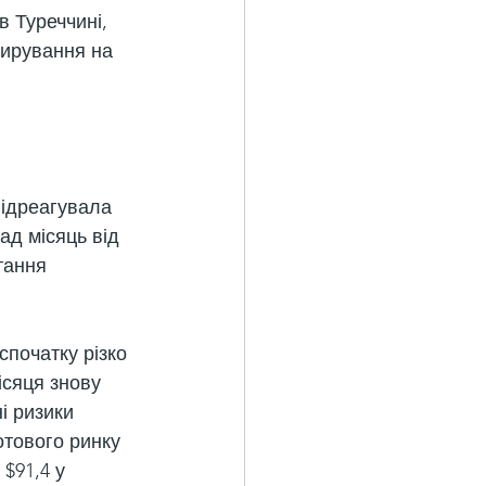
в Туреччині, 
тирування на 
відреагувала 
ад місяць від 
тання 
спочатку різко 
ісяця знову 
і ризики 
отового ринку 
$91,4 у 