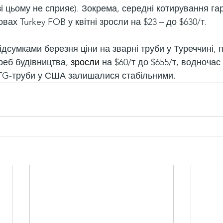
і цьому не сприяє). Зокрема, середні котирування га
вах Turkey FOB у квітні зросли на $23 – до $630/т.
дсумками березня ціни на зварні труби у Туреччині, 
еб будівництва, 
зросли
 на $60/т до $655/т, водночас
TG-труби у США залишалися стабільними.