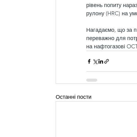
рівень попиту нараз
рулону (HRC) на умо
Нагадаємо, що за пі
переважно для потр
на нафтогазові OC
Останні пости