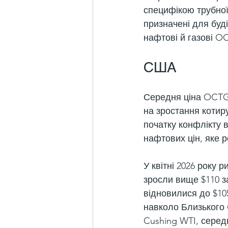
специфікою трубної 
призначені для буді
нафтові й газові OC
США
Середня ціна OCTG-
на зростання котиру
початку конфлікту в
нафтових цін, яке 
У квітні 2026 року 
зросли вище $110 за
відновилися до $10
навколо Близького 
Cushing WTI, середн