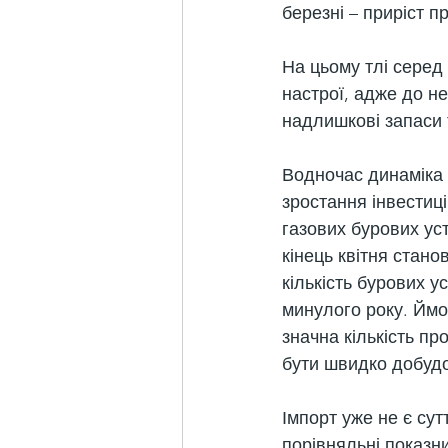
березні – приріст п
На цьому тлі серед
настрої, адже до не
надлишкові запаси 
Водночас динаміка 
зростання інвестиці
газових бурових ус
кінець квітня стано
кількість бурових у
минулого року. Ймо
значна кількість п
бути швидко добудо
Імпорт уже не є су
порівняльні показн