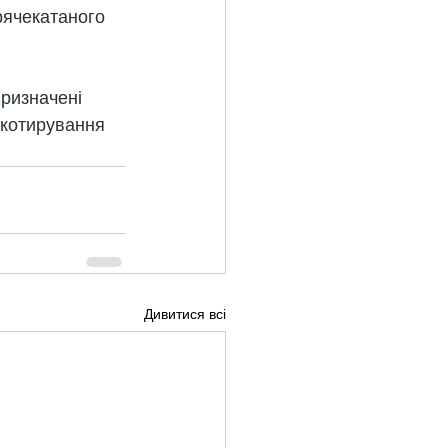
рячекатаного 
призначені 
 котирування 
Дивитися всі