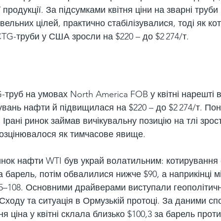
продукції. За підсумками квітня ціни на зварні труби 
вельних цілей, практично стабілізувалися, тоді як ко
TG-труби у США зросли на $220 – до $2 274/т.
труб на умовах North America FOB у квітні нарешті 
вань нафти й підвищилася на $220 – до $2 274/т. Пон
 Ірані ринок займав вичікувальну позицію на тлі зрос
розцінювалося як тимчасове явище.
ринок нафти WTI був украй волатильним: котирування 
 барель, потім обвалилися нижче $90, а наприкінці м
5–108. Основними драйверами виступали геополітичн
Сходу та ситуація в Ормузькій протоці. За даними сп
я ціна у квітні склала близько $100,3 за барель проти 