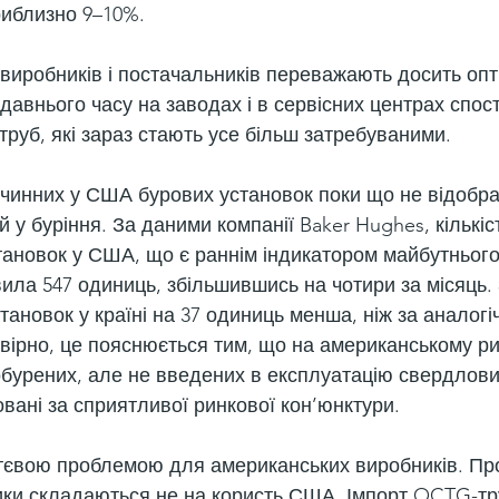
риблизно 9–10%.
 виробників і постачальників переважають досить опт
давнього часу на заводах і в сервісних центрах спос
труб, які зараз стають усе більш затребуваними.
чинних у США бурових установок поки що не відобр
й у буріння. За даними компанії Baker Hughes, кількіс
тановок у США, що є раннім індикатором майбутнього
вила 547 одиниць, збільшившись на чотири за місяць.
становок у країні на 37 одиниць менша, ніж за аналогі
вірно, це пояснюється тим, що на американському рин
робурених, але не введених в експлуатацію свердловин
вані за сприятливої ринкової кон’юнктури.
ттєвою проблемою для американських виробників. Пр
ики складаються не на користь США. Імпорт OCTG-тр