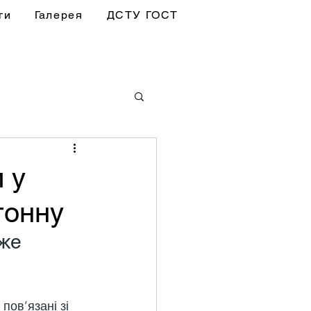
ги
Галерея
ДСТУ ГОСТ
 у
тонну
же 
пов’язані зі 