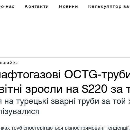
ро нас
Контакти
Новини
Калькулятор ва
тати 2 хв
нафтогазові OCTG-труби
ітні зросли на $220 за 
 на турецькі зварні труби за той 
лізувалися
ках труб спостерігаються різноспрямовані тенденції, 