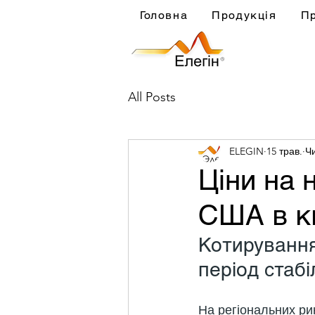
Головна
Продукція
П
All Posts
ELEGIN
15 трав.
Чи
Ціни на 
США в кв
Котирування
період стабі
На регіональних рин