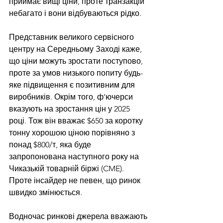
приймає вищі ціни, проте транзакцій 
небагато і вони відбуваються рідко.
Представник великого сервісного 
центру на Середньому Заході каже, 
що ціни можуть зростати поступово, 
проте за умов низького попиту будь-
яке підвищення є позитивним для 
виробників. Окрім того, ф’ючерси 
вказують на зростання цін у 2025 
році. Тож він вважає $650 за коротку 
тонну хорошою ціною порівняно з 
понад $800/т, яка буде 
запропонована наступного року на 
Чиказькій товарній біржі (CME). 
Проте інсайдер не певен, що ринок 
швидко змінюється.
Водночас ринкові джерела вважають 