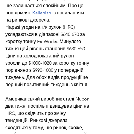
ще залишається спокійним. Про це 
повідомляє 
Kallanish
 із посиланням 
на ринкові джерела.
Наразі угоди на г/к рулон (HRC) 
укладаються в діапазоні $640-670 за 
коротку тонну Ex-Works. Минулого 
тижня цей рівень становив $630-650. 
Ціни на холоднокатаний рулон 
зросли до $1000-1020 за коротку тонну 
порівняно з $990-1000 у попередній 
тиждень. Для обох видів продукції це 
перший позитивний тиждень з квітня.
Американський виробник сталі Nucor 
два тижні поспіль підвищував ціни на 
HRC, що свідчить про зміну 
тенденцій. Ринкові джерела 
сходяться у тому, що ринок, схоже, 