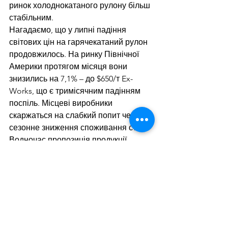
ринок холоднокатаного рулону більш 
стабільним.
Нагадаємо, що у липні 
падіння 
світових цін
 на гарячекатаний рулон 
продовжилось. На ринку Північної 
Америки протягом місяця вони 
знизились на 7,1% – до $650/т Ex-
Works, що є тримісячним падінням 
поспіль. Місцеві виробники 
скаржаться на слабкий попит через 
сезонне зниження споживання сталі. 
Водночас пропозиція продукції 
залишається на високому рівні. 
Учасники ринку очікують, що цінова 
ситуація може покращитися у 
вересні.