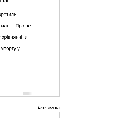
талі.
оротили 
 млн т. Про це 
орівнянні із 
імпорту у 
Дивитися всі