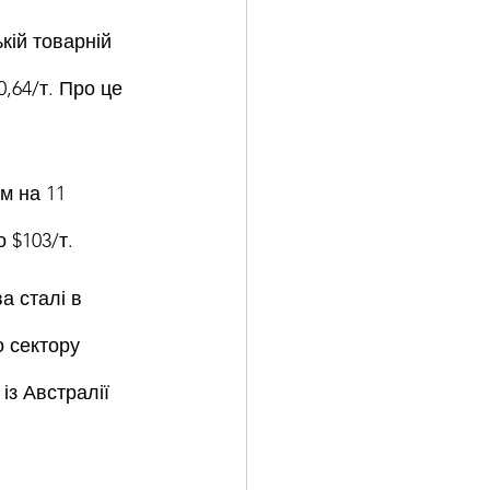
кій товарній 
,64/т. Про це 
м на 11 
 $103/т.
 сталі в 
 сектору 
із Австралії 