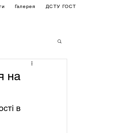
ги
Галерея
ДСТУ ГОСТ
я на
сті в 