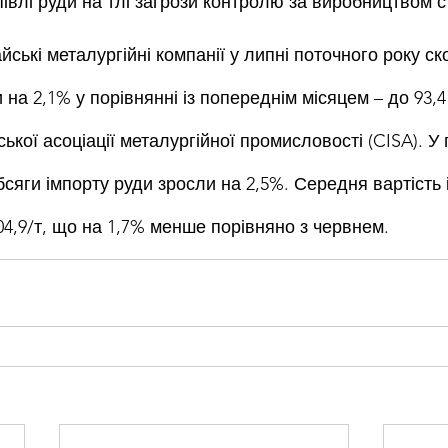
івлі руди на тлі загрози контролю за виробництвом с
ські металургійні компанії у липні поточного року ск
и на 2,1% у порівнянні із попереднім місяцем – до 93,4
ької асоціації металургійної промисловості (CISA). У п
сяги імпорту руди зросли на 2,5%. Середня вартість 
04,9/т, що на 1,7% менше порівняно з червнем.