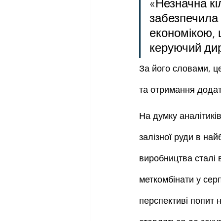
«Незначна кі
забезпечила 
економікою, 
керуючий дир
За його словами, ц
та отримання додат
На думку аналітиків 
залізної руди в най
виробництва сталі 
меткомбінати у сер
перспективі попит н