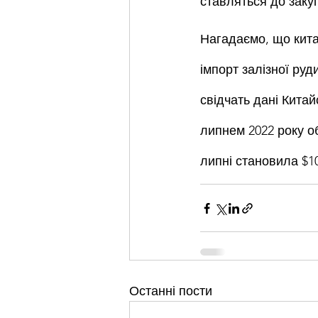
ставляться до закуп
Нагадаємо, що китай
імпорт залізної руд
свідчать дані Китайс
липнем 2022 року об
липні становила $1
Останні пости