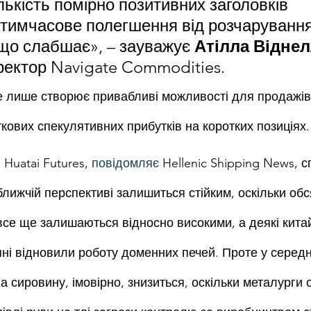
лькість помірно позитивних заголовків 
тимчасове полегшення від розчарування
що слабшає», – зауважує 
Атілла Відне
ектор Navigate Commodities.
е лише створює привабливі можливості для продажів 
кових спекулятивних прибутків на коротких позиціях.
Huatai Futures, 
повідомляє 
Hellenic Shipping News, 
ближчій перспективі залишиться стійким, оскільки обс
все ще залишаються відносно високими, а деякі китай
пні відновили роботу доменних печей. Проте у середн
а сировину, імовірно, знизиться, оскільки металурги