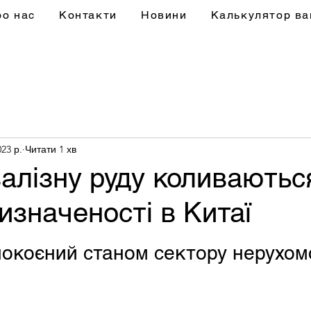
ро нас
Контакти
Новини
Калькулятор ва
023 р.
Читати 1 хв
залізну руду коливаютьс
изначеності в Китаї
окоєний станом сектору нерухомо