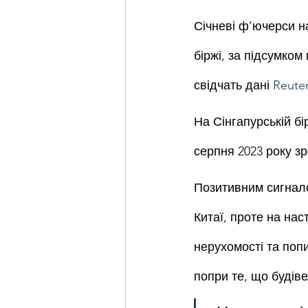
Січневі ф’ючерси н
біржі, за підсумком
свідчать дані 
Reuter
На Сінгапурській б
серпня 2023 року зр
Позитивним сигнало
Китаї, проте на на
нерухомості та попи
попри те, що будіве