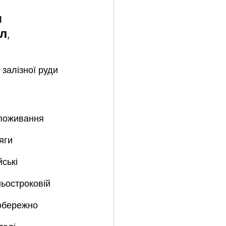
 
лл
, 
залізної руди 
споживання 
яги 
ські 
ьостроковій 
 обережно 