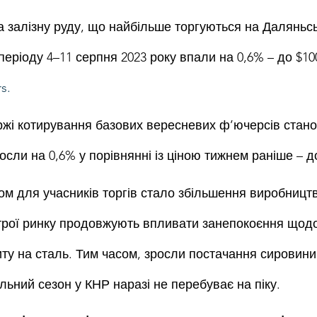
а залізну руду, що найбільше торгуються на Даляньсь
 періоду 4–11 серпня 2023 року впали на 0,6% – до $100
s.
іржі котирування базових вересневих ф’ючерсів стано
осли на 0,6% у порівнянні із ціною тижнем раніше – до
м для учасників торгів стало збільшення виробництва
строї ринку продовжують впливати занепокоєння щодо
ту на сталь. Тим часом, зросли постачання сировини 
льний сезон у КНР наразі не перебуває на піку.