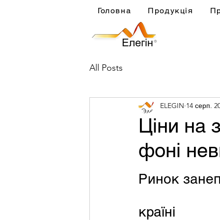
Головна
Продукція
П
All Posts
ELEGIN
14 серп. 2
Ціни на 
фоні нев
Ринок занеп
країні