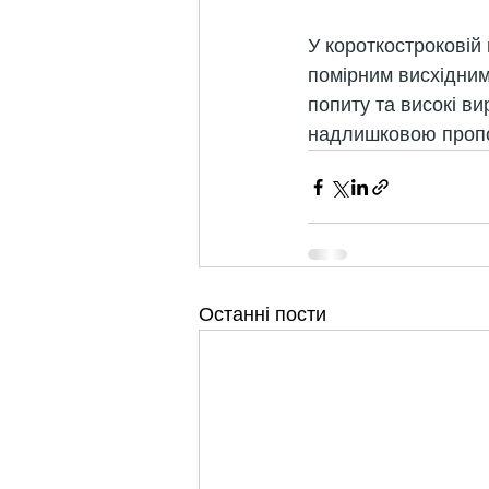
У короткостроковій
помірним висхідни
попиту та високі в
надлишковою пропо
Останні пости