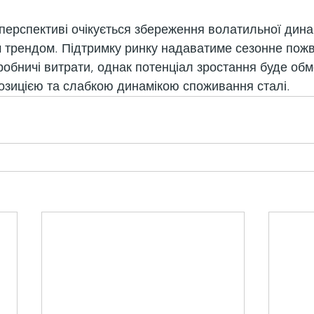
 перспективі очікується збереження волатильної динам
м трендом. Підтримку ринку надаватиме сезонне пож
иробничі витрати, однак потенціал зростання буде об
зицією та слабкою динамікою споживання сталі.