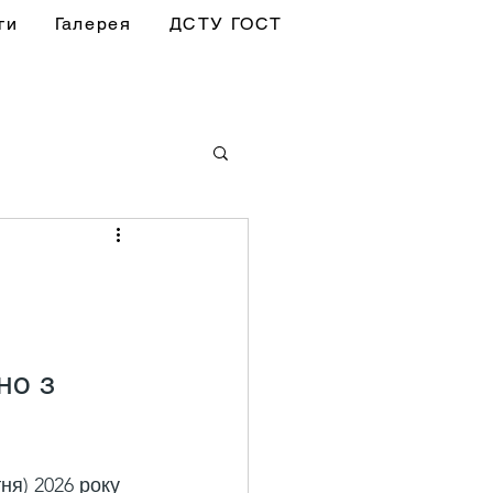
ги
Галерея
ДСТУ ГОСТ
но з 
ня) 2026 року 