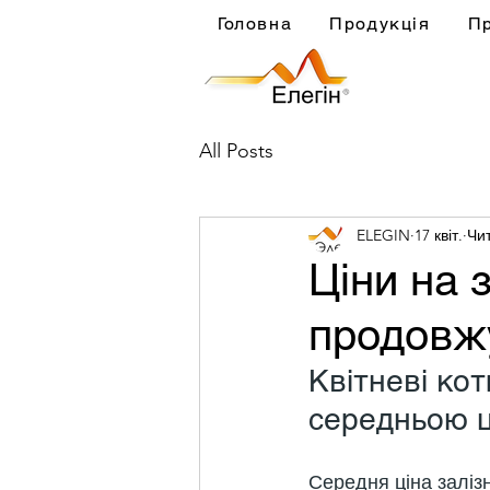
Головна
Продукція
П
All Posts
ELEGIN
17 квіт.
Чит
Ціни на з
продовж
Квітневі ко
середньою ц
Середня ціна залізн