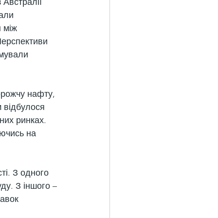
 Австралії 
али 
 між 
Перспективи 
мували 
орожчу нафту, 
 відбулося 
них ринках. 
ючись на 
і. З одного 
ду. З іншого – 
авок 