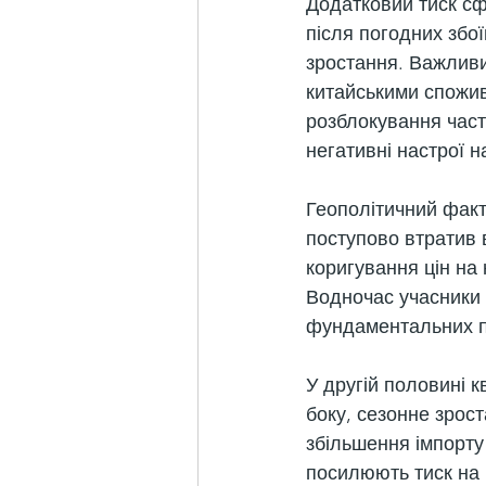
Додатковий тиск сф
після погодних збої
зростання. Важливи
китайськими спожив
розблокування част
негативні настрої н
Геополітичний факт
поступово втратив 
коригування цін на
Водночас учасники 
фундаментальних по
У другій половині 
боку, сезонне зрост
збільшення імпорту 
посилюють тиск на 