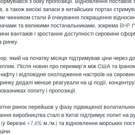
ормувався з боку пропозиції. Відновлення поставок з
в, а також високі запаси в китайських портах стримув
м чинником стали й очікування покращення відносин
ачами та великими постачальниками, зокрема BHP. 
ини вантажів і зростання доступності сировини сфор
а ринку.
ор, який на початку місяця підтримував ціни через д
вплив. Після новин про перемир’я між США та Іраном
 нафту і відповідне охолодження настроїв на сировин
ринку дедалі менше реагували на ці події, концентру
казниках попиту і пропозиції.
квітня ринок перейшов у фазу підвищеної волатильност
ання виробництва сталі в Китаї підтримує попит на ру
(у березні +7,6% м./м.) та відновлення морських пост
ціни.