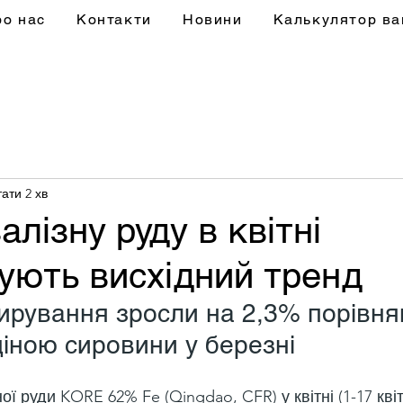
ро нас
Контакти
Новини
Калькулятор ва
ати 2 хв
алізну руду в квітні
ують висхідний тренд
тирування зросли на 2,3% порівня
іною сировини у березні
ої руди KORE 62% Fe (Qingdao, CFR) у квітні (1-17 квіт