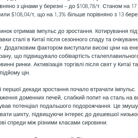
вняно з цінами у березні – до $108,78/т. Станом на 17 
ли $108,04/т, що на 1,3% більше порівняно з 13 бере
ринок отримав імпульс до зростання. Котирування пі
вки сталі в Китаї після сезонного спаду та очікуван
. Додатковим фактором виступали високі ціни на енер
рану, що підвищувало собівартість сталеплавильног
винні ринки. Активізація торгівлі після свят у Китаї 
підйому цін.
ні першої декади зростання почало втрачати імпульс.
ження доменних печей, слабкий попит на сталь на в
ував потенціал подальшого подорожчання. Це змушу
увати шихту, підвищуючи інтерес до дешевшої низько
ві спреди між різними класами сировини.