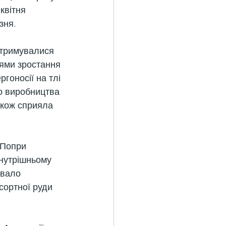
квітня 
зня.
дтримувалися 
нями зростання 
гоносії на тлі 
о виробництва 
також сприяла 
 Попри 
нутрішньому 
вало 
сортної руди 