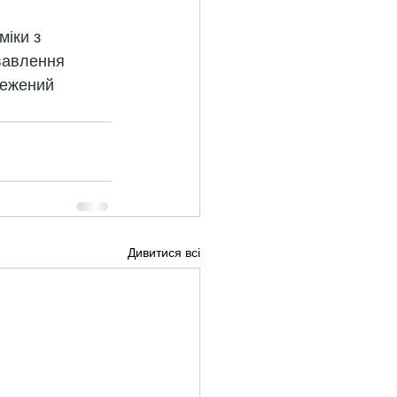
іки з 
вавлення 
межений 
Дивитися всі