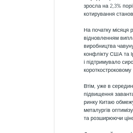
зросла на 2,3% порі
котирування станови
На початку місяця 
відновленням випла
виробництва чавуну
конфлікту США та І
і підтримувало сиро
короткостроковому 
Втім, уже в середи
підвищення заванта
ринку Китаю обмеж
металургів оптиміз
та розширюючи ціно