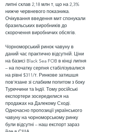
липні склав 2,18 млн т, що на 2,3% 
нижче червневого показника. 
Очікування введення мит спонукали 
бразильських виробників до 
скорочення виробничих обсягів.
Чорноморський ринок чавуну в 
даний час практично відсутній. Ціни 
на базисі Black Sea FOB в кінці липня 
– на початку серпня стабілізувалися 
на рівні $311/т. Ринкове затишшя 
пов’язане зі слабким попитом з боку 
Туреччини та Індії. Тому російські 
експортери зосередилися на 
продажах на Далекому Сході. 
Одночасно пропозиції українського 
чавуну на чорноморському ринку 
були відсутні – наш експорт зараз 
йде в США.