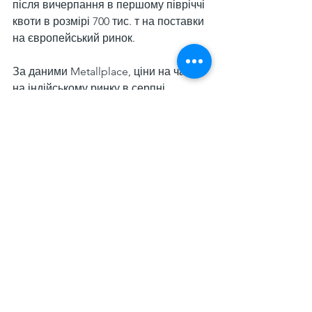
після вичерпання в першому півріччі 
квоти в розмірі 700 тис. т на поставки 
на європейський ринок.
За даними Metallplace, ціни на чавун 
на індійському ринку в серпні 
коливалися в діапазоні $348-350/т, 
вони на 6% р./р. або $23 були 
нижчими, ніж у липні.
Нагадаємо, що середні ціни на 
бразильський чавун у липні 
коливалися
 на рівні $400-410/т. Цей 
ринок у липні «завис» через 
очікування американських мит, 
введення яких після довгих 
словесних баталій було призначено 
на 7 серпня, хоча в підсумку чавун 
виключили з-під дії тарифів.