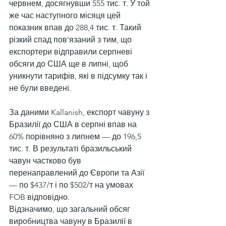
червнем, досягнувши 555 тис. т. У той 
же час наступного місяця цей 
показник впав до 288,4 тис. т. Такий 
різкий спад пов’язаний з тим, що 
експортери відправили серпневі 
обсяги до США ще в липні, щоб 
уникнути тарифів, які в підсумку так і 
не були введені.
За даними Kallanish, експорт чавуну з 
Бразилії до США в серпні впав на 
60% порівняно з липнем — до 196,5 
тис. т. В результаті бразильський 
чавун частково був 
перенаправлений до Європи та Азії 
— по $437/т і по $502/т на умовах 
FOB відповідно.
Відзначимо, що загальний обсяг 
виробництва чавуну в Бразилії в 