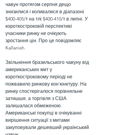
чавун протягом серпня дещо 
знизилися і коливалися в діапазоні 
$400-405/т на тлі $400-410/т в липні. У 
короткостроковій перспективі 
учасники ринку не очікують 
зростання цін. Про це повідомляє 
Kallanish.
Звільнення бразильського чавуну від 
американських мит у 
короткостроковому періоді не 
пожвавило ринкову кон’юнктуру. На 
ринку спостерігалося порівняльне 
затишшя, а торгівля з США 
залишалася обмеженою. 
Американські покупці в очікуванні 
вирішення ситуації з митами 
закуповували дешевший український 
чавун.