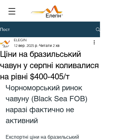
Пост
ELEGIN
12 вер. 2025 р.
Читати 2 хв
Ціни на бразильський
чавун у серпні коливалися
на рівні $400-405/т
Чорноморський ринок 
чавуну (Black Sea FOB) 
наразі фактично не 
активний
Експортні ціни на бразильський 