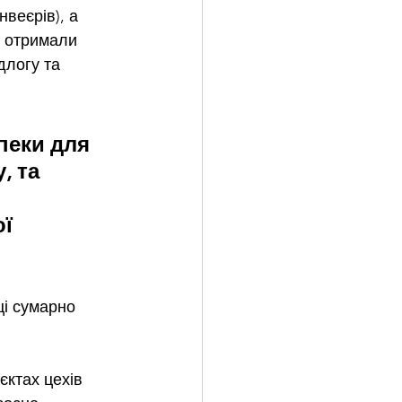
веєрів), а 
ї отримали 
длогу та 
пеки для 
, та 
ї 
і 
сумарно 
єктах цехів 