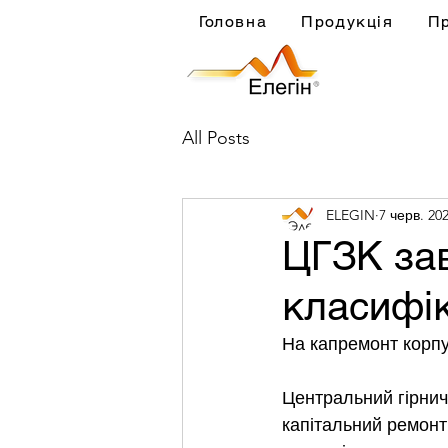
Головна
Продукція
П
All Posts
ELEGIN
7 черв. 202
ЦГЗК за
класифік
На капремонт корпу
Центральний гірнич
капітальний ремонт