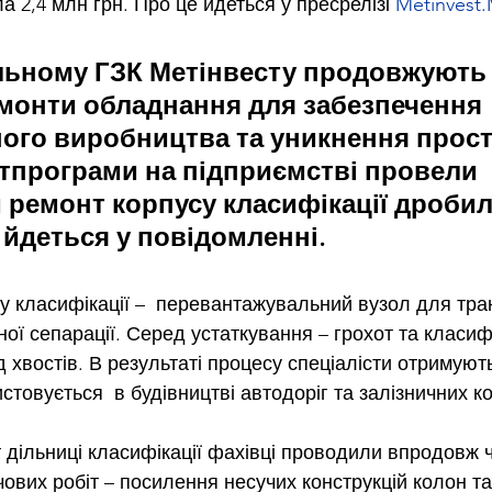
 2,4 млн грн. Про це йдеться у пресрелізі 
Metinvest
льному ГЗК Метінвесту продовжують
монти обладнання для забезпечення 
ого виробництва та уникнення просто
тпрограми на підприємстві провели 
 ремонт корпусу класифікації дробил
 йдеться у повідомленні.
 класифікації –  перевантажувальний вузол для тра
тної сепарації. Серед устаткування – грохот та класиф
 хвостів. В результаті процесу спеціалісти отримуют
стовується  в будівництві автодоріг та залізничних ко
 дільниці класифікації фахівці проводили впродовж 
ових робіт – посилення несучих конструкцій колон та