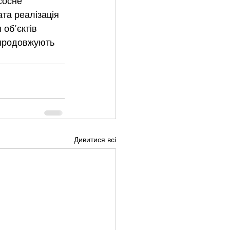
сосне 
та реалізація 
об’єктів 
 продовжують 
Дивитися всі