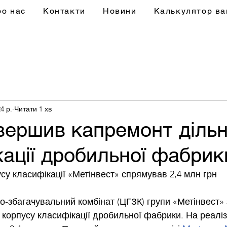
ро нас
Контакти
Новини
Калькулятор ва
4 р.
Читати 1 хв
вершив капремонт дільн
ації дробильної фабрик
су класифікації «Метінвест» спрямував 2,4 млн грн
о-збагачувальний комбінат (ЦГЗК) групи «Метінвест»
 корпусу класифікації дробильної фабрики. На реаліз