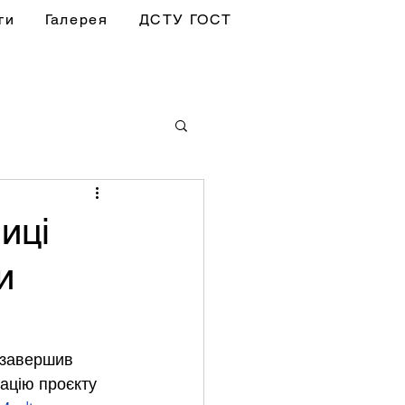
ги
Галерея
ДСТУ ГОСТ
иці
и
 завершив 
ацію проєкту 