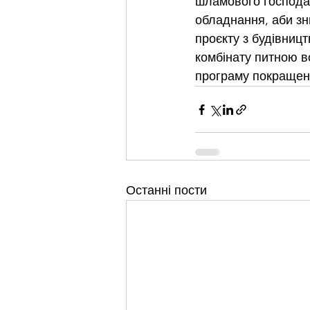
шламового господар
обладнання, аби зн
проєкту з будівниц
комбінату питною во
програму покращен
Останні пости