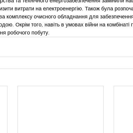
ства та технічного енергозабезпечення замінили на
изити витрати на електроенергію. Також була розпоча
тва комплексу очисного обладнання для забезпечення 
дою. Окрім того, навіть в умовах війни на комбінаті
ня робочого побуту.