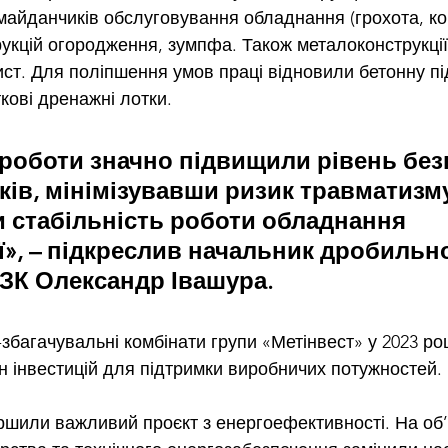
майданчиків обслуговування обладнання (грохота, кон
укцій огородження, зумпфа. Також металоконструкці
ист. Для поліпшення умов праці відновили бетонну пі
ові дренажні лотки.
роботи значно підвищили рівень без
ків, мінімізувавши ризик травматизму
 стабільність роботи обладнання 
ї», – підкреслив начальник дробильно
ЗК Олександр Івашура.
збагачувальні комбінати групи «Метінвест» у 2023 роц
н інвестицій
 для підтримки виробничих потужностей.
ершили важливий проєкт з енергоефективності. На об’