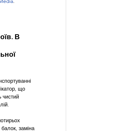
.Media
.
 
їв. В 
ьної 
нспортуванні 
ікатор, що 
ь чистий 
лій.
чотирьох 
 балок, заміна 