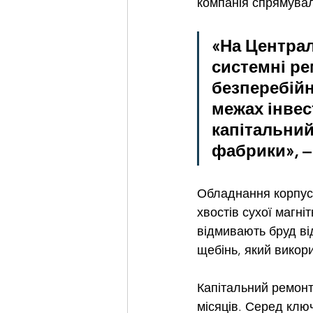
компанія спрямувала
«На Центра
системні ре
безперебійн
межах інвес
капітальний
фабрики», –
Обладнання корпусу
хвостів сухої магні
відмивають бруд від
щебінь, який викори
Капітальний ремонт
місяців. Серед ключ