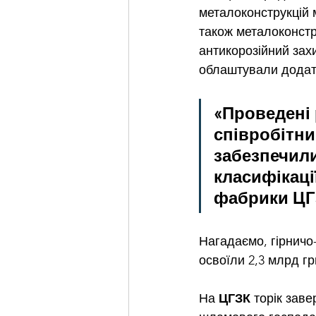
металоконструкцій 
також металоконстр
антикорозійний зах
облаштували додатк
«Проведені 
співробітни
забезпечили
класифікаці
фабрики ЦГ
Нагадаємо, гірничо-
освоїли 2,3 млрд гр
На 
ЦГЗК
 торік зав