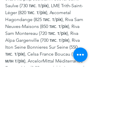
Saulve (730 тис. т/рік), LME Trith-Saint-
Léger (820 тис. т/рік), Ascometal 
Hagondange (825 тис. т/рік), Riva Sam 
Neuves-Maisons (850 тис. т/рік), Riva 
Sam Montereau (720 тис. т/рік), Riva 
Alpa Gargenville (700 тис. т/рік), Riva 
Iton Seine Bonnieres Sur Seine (550 
тис. т/рік), Celsa France Boucau (1,2 
млн т/рік), ArcelorMittal Méditerranée 
Fos sur Mer (2,55 млн т/рік), Ascometal 
Fos Sur Mer (900 тис. т/рік). Загальна 
потужність заводів із виробництва 
сталі сягає 12,09 млн т/рік.