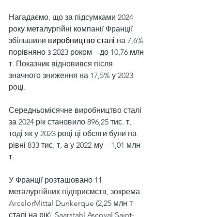
Нагадаємо, що за підсумками 2024 
року металургійні компанії Франції 
збільшили 
виробництво сталі
 на 7,6% 
порівняно з 2023 роком – до 10,76 млн 
т. Показник відновився після 
значного зниження на 17,5% у 2023 
році.
Середньомісячне виробництво сталі 
за 2024 рік становило 896,25 тис. т, 
тоді як у 2023 році ці обсяги були на 
рівні 833 тис. т, а у 2022-му – 1,01 млн 
т.
У Франції розташовано 11 
металургійних підприємств, зокрема 
ArcelorMittal Dunkerque (2,25 млн т 
сталі на рік), Saarstahl Ascoval Saint-