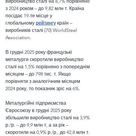
виробництво сталі на 8,7% порівняно 
з 2024 роком – до 9,82 млн т. Країна 
посідає 19-те місце у 
глобальному 
рейтингу
 країн – 
виробників сталі (70) WorldSteel 
Association.
В грудні 2025 року французькі 
металурги скоротили виробництво 
сталі на 1,5% порівняно з попереднім 
місяцем – до 798 тис. т. Якщо 
порівняти з аналогічним місяцем 
2024 року, то показник зріс на 6%.
Металургійні підприємства 
Євросоюзу в грудні 2025 року 
збільшили виробництво сталі на 3,9% 
р./р. – до 9,9 млн т, а за рік – 
скоротили на 0,9% р./р., до 42,8 млн т.