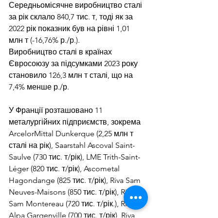
Середньомісячне виробництво сталі 
за рік склало 840,7 тис. т, тоді як за 
2022 рік показник був на рівні 1,01 
млн т (-16,76% р./р.).
Виробництво сталі в країнах 
Євросоюзу за підсумками 2023 року 
становило 126,3 млн т сталі, що на 
7,4% менше р./р.
У Франції розташовано 11 
металургійних підприємств, зокрема 
ArcelorMittal Dunkerque (2,25 млн т 
сталі на рік), Saarstahl Ascoval Saint-
Saulve (730 тис. т/рік), LME Trith-Saint-
Léger (820 тис. т/рік), Ascometal 
Hagondange (825 тис. т/рік), Riva Sam 
Neuves-Maisons (850 тис. т/рік), Riva 
Sam Montereau (720 тис. т/рік.), Riva 
Alpa Gargenville (700 тис. т/рік), Riva 