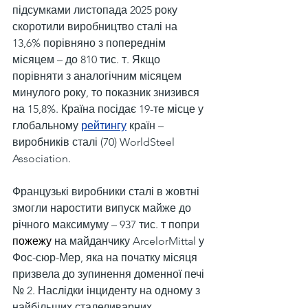
підсумками листопада 2025 року 
скоротили виробництво сталі на 
13,6% порівняно з попереднім 
місяцем – до 810 тис. т. Якщо 
порівняти з аналогічним місяцем 
минулого року, то показник знизився 
на 15,8%. Країна посідає 19-те місце у 
глобальному 
рейтингу
 країн – 
виробників сталі (70) WorldSteel 
Association.
Французькі виробники сталі в жовтні 
змогли наростити випуск майже до 
річного максимуму – 937 тис. т попри 
пожежу
 на майданчику ArcelorMittal у 
Фос-сюр-Мер, яка на початку місяця 
призвела до зупинення доменної печі 
№ 2. Наслідки інциденту на одному з 
найбільших сталеливарних 