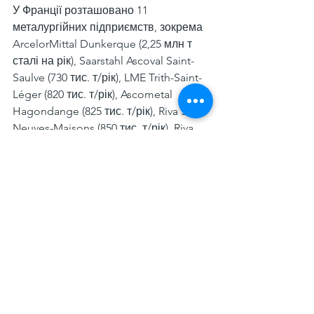
У Франції розташовано 11 
металургійних підприємств, зокрема 
ArcelorMittal Dunkerque (2,25 млн т 
сталі на рік), Saarstahl Ascoval Saint-
Saulve (730 тис. т/рік), LME Trith-Saint-
Léger (820 тис. т/рік), Ascometal 
Hagondange (825 тис. т/рік), Riva Sam 
Neuves-Maisons (850 тис. т/рік), Riva 
Sam Montereau (720 тис. т/рік), Riva 
Alpa Gargenville (700 тис. т/рік), Riva 
Iton Seine Bonnieres Sur Seine (550 
тис. т/рік), Celsa France Boucau (1,2 
млн т/рік), ArcelorMittal Méditerranée 
Fos sur Mer (2,55 млн т/рік), Ascometal 
Fos Sur Mer (900 тис. т/рік). Загальна 
потужність заводів із виробництва 
сталі сягає 12,09 млн т/рік.