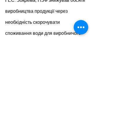
ГЕС. Зокрема, НЗФ знижував обсяги 
виробництва продукції через 
необхідність скорочувати 
споживання води для виробничого 
процесу через обміління Каховського 
водосховища. Це, ймовірно, і стало 
фактором скорочення експорту у 
червні, тоді як в липні ситуація 
врегулювалась, а експорт почав 
зростати.
За підсумками 2022 року 
феросплавники України скоротили 