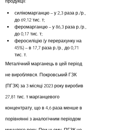
продукції:
силікомарганцю – у 2,3 раза р./р., 
до 69,12 тис. т;
феромарганцю – у 86,3 раза р./р., 
до 0,17 тис. т;
феросиліцію (у перерахунку на 
45%) – в 17,7 раза р./р., до 0,71 
тис. т.
Металічний марганець в цей період 
не вироблявся. Покровський ГЗК 
(ПГЗК) за 3 місяці 2023 року виробив 
27,81 тис. т марганцевого 
концентрату, що в 4,6 раза менше в 
порівнянні з аналогічним періодом 
минулого року. При цьому, ПГЗК не 