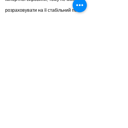
розраховувати на її стабільний потік 
через блокаду портів.
Наразі ситуація з енергопостачанням 
стабілізувалася, тому феросплавні 
заводи нарощують виробництво та 
експорт продукції відповідно до 
попиту.
Українські феросплавні підприємства 
за підсумками березня 2023 року 
збільшили експорт феросплавів на 
1,2% у порівнянні з попереднім 