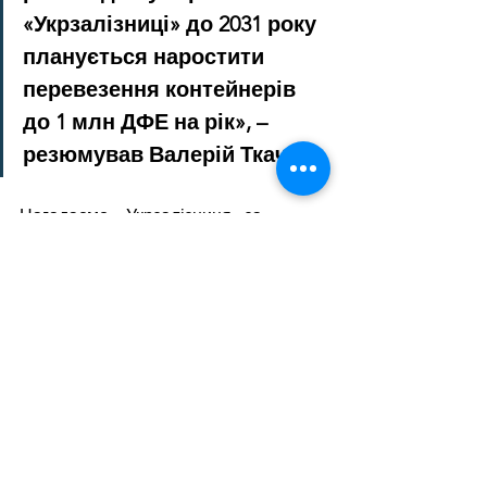
«Укрзалізниці» до 2031 року 
планується наростити 
перевезення контейнерів 
до 1 млн ДФЕ на рік», – 
резюмував Валерій Ткачов.
Нагадаємо, «Укрзалізниця» за 
підсумками листопада 2023 року 
збільшила перевезення залізної руди 
в експортному сполученні на 20,4% у 
порівнянні з попереднім місяцем – 
до 2,32 млн т. Порівняно з 
листопадом 2022-го показник зріс в 3 
рази. Обсяг експортних перевезень 
чорних металів за листопад 2023-го 
зріс на 23,1% м./м. та 76,3% р./р. – до 
407 тис. т.