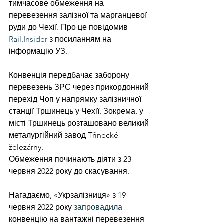
тимчасове обмеження на 
перевезення залізної та марганцевої 
руди до Чехії. Про це повідомив 
Rail.Insider
 з посиланням на 
інформацію УЗ.
Конвенція передбачає заборону 
перевезень ЗРС через прикордонний 
перехід Чоп у напрямку залізничної 
станції Тршинець у Чехії. Зокрема, у 
місті Тршинець розташовано великий 
металургійний завод Třinecké 
železárny.
Обмеження починають діяти з 23 
червня 2022 року до скасування.
Нагадаємо, «Укрзалізниця» з 19 
червня 2022 року 
запровадила
конвенцію на вантажні перевезення 