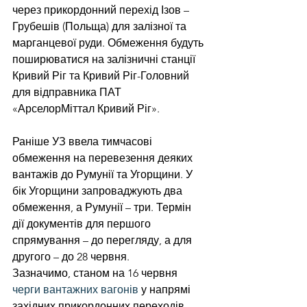
через прикордонний перехід Ізов – 
Грубешів (Польща) для залізної та 
марганцевої руди. Обмеження будуть 
поширюватися на залізничні станції 
Кривий Ріг та Кривий Ріг-Головний 
для відправника ПАТ 
«АрселорМіттал Кривий Ріг».
Раніше УЗ ввела тимчасові 
обмеження на перевезення деяких 
вантажів до Румунії та Угорщини. У 
бік Угорщини запроваджують два 
обмеження, а Румунії – три. Термін 
дії документів для першого 
спрямування – до перегляду, а для 
другого – до 28 червня.
Зазначимо, станом на 16 червня 
черги вантажних вагонів
 у напрямі 
західних прикордонних переходів 