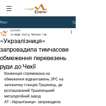
Пост
ELEGIN
24 черв. 2022 р.
Читати 1 хв
«Укрзалізниця»
запровадила тимчасове
обмеження перевезень
руди до Чехії
Конвенція спрямована на 
обмеження відвантажень ЗРС на 
залізничну станцію Тршинець, де 
розташований Тршинецький 
металургійний завод
АТ «Укрзалізниця» запровадила 