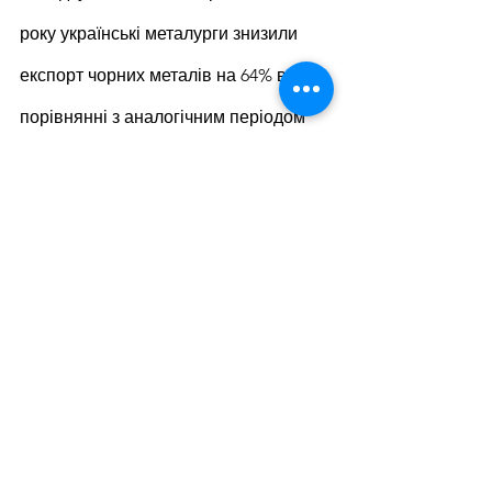
року українські металурги знизили 
експорт чорних металів на 64% в 
порівнянні з аналогічним періодом 
2021 року – до 4,77 млн т. У 
грошовому виразі експорт за цей 
період упав на 58,3% р./р.– до $3,72 
млрд.
У 2021 році «Укразлізниця» наростила 
залізничні відвантаження готової 
металопродукції на 5,9% у порівнянні 
з 2020 роком – до 21,7 млн ​​т. 