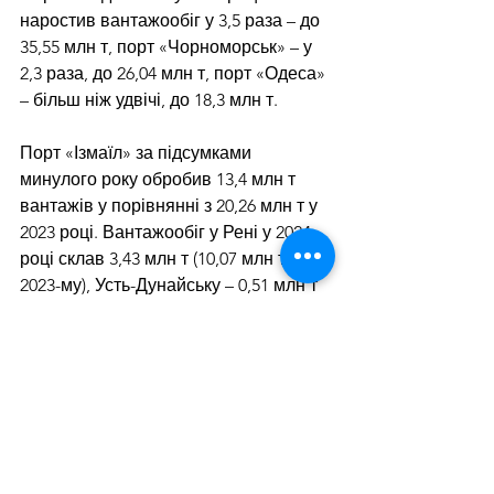
наростив вантажообіг у 3,5 раза – до 
35,55 млн т, порт «Чорноморськ» – у 
2,3 раза, до 26,04 млн т, порт «Одеса» 
– більш ніж удвічі, до 18,3 млн т.
Порт «Ізмаїл» за підсумками 
минулого року обробив 13,4 млн т 
вантажів у порівнянні з 20,26 млн т у 
2023 році. Вантажообіг у Рені у 2024 
році склав 3,43 млн т (10,07 млн т – у 
2023-му), Усть-Дунайську – 0,51 млн т 
(1,58 млн т у попередній рік).
Нагадаємо, що 
товарообіг України
 за 
підсумками 2024 року зріс на 13% у 
порівнянні з 2023-м – з $99,4 млрд до 
$112,3 млрд. Протягом року в Україну 
імпортували товарів на суму $70,7 