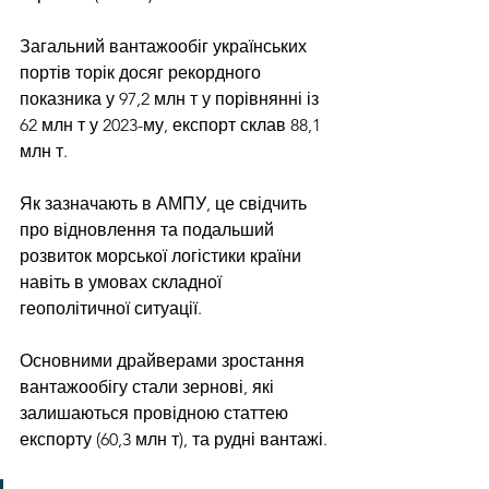
Загальний вантажообіг українських 
портів торік досяг рекордного 
показника у 97,2 млн т у порівнянні із 
62 млн т у 2023-му, експорт склав 88,1 
млн т.
Як зазначають в АМПУ, це свідчить 
про відновлення та подальший 
розвиток морської логістики країни 
навіть в умовах складної 
геополітичної ситуації.
Основними драйверами зростання 
вантажообігу стали зернові, які 
залишаються провідною статтею 
експорту (60,3 млн т), та рудні вантажі.