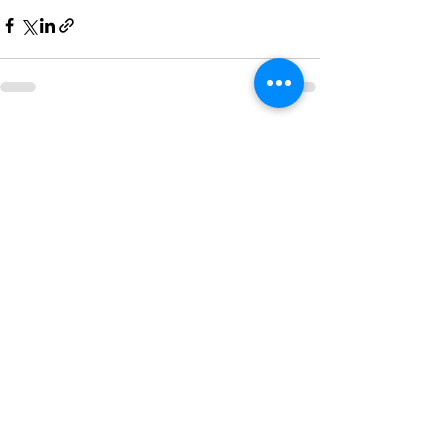
Дивитися всі
Останні пости