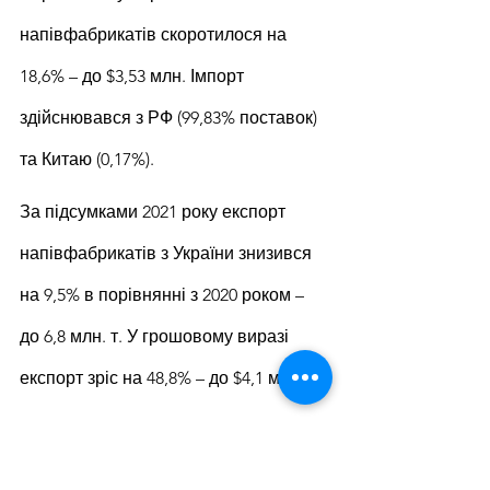
напівфабрикатів скоротилося на 
18,6% – до $3,53 млн. Імпорт 
здійснювався з РФ (99,83% поставок) 
та Китаю (0,17%).
За підсумками 2021 року експорт 
напівфабрикатів з України знизився 
на 9,5% в порівнянні з 2020 роком – 
до 6,8 млн. т. У грошовому виразі 
експорт зріс на 48,8% – до $4,1 млрд.
Основними імпортерами українських 
напівфабрикатів у 2021 році були 