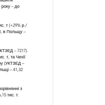
льшили 
 року – до 
с. т (+29% р./
ї, в Польщу – 
УКТЗЕД – 7217). 
. т, та Чехії 
уру (УКТЗЕД – 
льщі – 41,32 
орівнянні з 
15 тис. т.