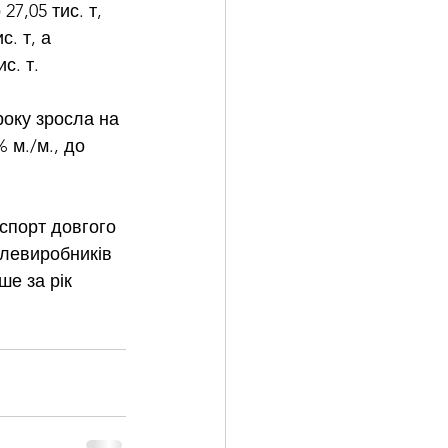
7,05 тис. т, 
. т, а 
с. т.
року зросла на 
% м./м., до 
спорт довгого 
алевиробників 
ше за рік 