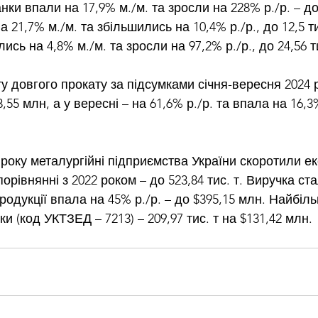
ки впали на 17,9% м./м. та зросли на 228% р./р. – до 2
 21,7% м./м. та збільшились на 10,4% р./р., до 12,5 тис
сь на 4,8% м./м. та зросли на 97,2% р./р., до 24,56 ти
у довгого прокату за підсумками січня-вересня 2024 
3,55 млн, а у вересні – на 61,6% р./р. та впала на 16,3
року 
металургійні підприємства України
 скоротили ек
порівнянні з 2022 роком – до 523,84 тис. т. Виручка ст
продукції впала на 45% р./р. – до $395,15 млн. Найбіль
и (код УКТЗЕД – 7213) – 209,97 тис. т на $131,42 млн.