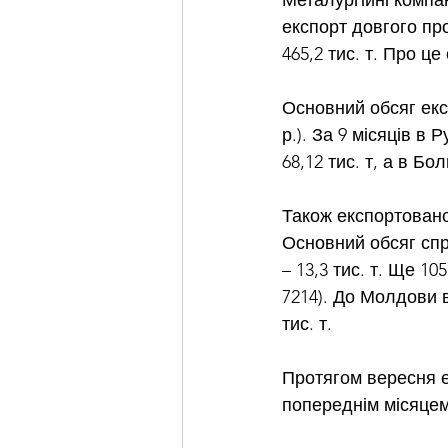
Металургійні компан
експорт довгого про
465,2 тис. т. Про це
Основний обсяг експ
р.). За 9 місяців в 
68,12 тис. т, а в Бол
Також експортовано 
Основний обсяг спря
– 13,3 тис. т. Ще 10
7214). До Молдови в
тис. т.
Протягом вересня ек
попереднім місяцем,