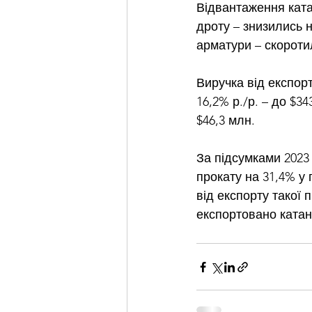
Відвантаження катан
дроту – знизились на
арматури – скоротили
Виручка від експорт
16,2% р./р. – до $34
$46,3 млн.
За підсумками 2023 
прокату на 31,4% у 
від експорту такої 
експортовано катанк