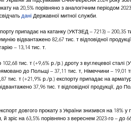
ії України за підсумками січня-вересня 2024 року збі
кату на 20,5% порівняно з аналогічним періодом 2023
 свідчать 
дані
 Державної митної служби.
орту припадає на катанку (УКТЗЕД – 7213) – 200,35 ти
Румунію відвантажено 82,67 тис. т відповідної продукці
гарію – 13,14 тис. т.
102,68 тис. т (+9,6% р./р.) дроту з вуглецевої сталі (
мовано до Польщі – 37,11 тис. т, Німеччини – 19,01 тис
5,87 тис. т (+21,9% р./р.) експорту припадає на армат
ідвантажено 37,96 тис. т відповідної продукції, до По
спорт довгого прокату з України знизився на 18% у п
 й зріс на 63,5% порівняно з вереснем 2023-го – до 66,