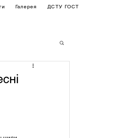
ги
Галерея
ДСТУ ГОСТ
есні