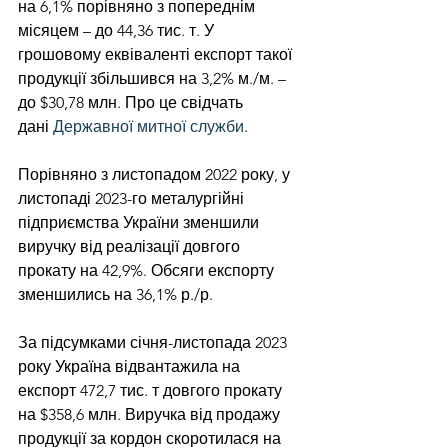
на 6,1% порівняно з попереднім 
місяцем – до 44,36 тис. т. У 
грошовому еквіваленті експорт такої 
продукції збільшився на 3,2% м./м. – 
до $30,78 млн. Про це свідчать 
дані 
Державної митної служби
.
Порівняно з листопадом 2022 року, у 
листопаді 2023-го металургійні 
підприємства України зменшили 
виручку від реалізації довгого 
прокату на 42,9%. Обсяги експорту 
зменшились на 36,1% р./р.
За підсумками січня-листопада 2023 
року Україна відвантажила на 
експорт 472,7 тис. т довгого прокату 
на $358,6 млн. Виручка від продажу 
продукції за кордон скоротилася на 