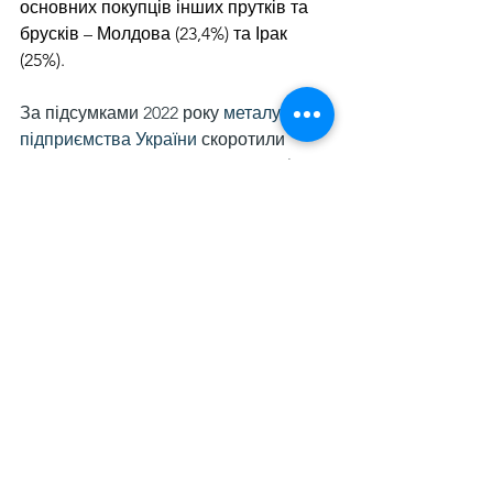
основних покупців інших прутків та 
брусків – Молдова (23,4%) та Ірак 
(25%).
За підсумками 2022 року 
металургійні 
підприємства України
 скоротили 
експорт довгого прокату на 59,7% у 
порівнянні з 2021 роком – до 748,95 
тис. т. Виручка сталевиробників від 
експорту такої продукції впала на 
55% р./р. – до $693,53 млн. Найбільше 
експортовано прутків та брусків 
гарячекатаних у бунтах (код УКТЗЕД 
– 7213) – 406,6 тис. т на $310 млн, що 
на 56,1% та 54,2% відповідно менше в 
порівнянні з показником 2021 року.