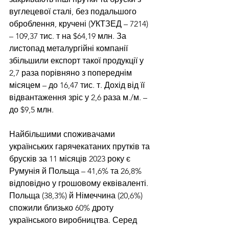
вуглецевої сталі, без подальшого 
оброблення, кручені (УКТЗЕД – 7214) 
– 109,37 тис. т на $64,19 млн. За 
листопад металургійні компанії 
збільшили експорт такої продукції у 
2,7 раза порівняно з попереднім 
місяцем – до 16,47 тис. т. Дохід від її 
відвантаження зріс у 2,6 раза м./м. – 
до $9,5 млн.
Найбільшими споживачами 
українських гарячекатаних прутків та 
брусків за 11 місяців 2023 року є 
Румунія й Польща – 41,6% та 26,8% 
відповідно у грошовому еквіваленті. 
Польща (38,3%) й Німеччина (20,6%) 
спожили близько 60% дроту 
українського виробництва. Серед 