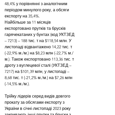
48,4% у порівнянні з аналогічним 
періодом минулого року, а обсяги 
експорту на 35,4%.
Найбільше за 11 місяців 
експортовано прутків та брусків 
гарячекатаних у бунтах (код УКТЗЕД 
– 7213) – 188 тис. т на $118,54 млн. У 
листопаді відвантажено 14,22 тис. т 
(-22,9% м./м.) на $8,23 млн (-22,7% м./
м.). Також експортовано 113,36 тис. т 
дроту з вуглецевої сталі (УКТЗЕД – 
7217) на $101,39 млн, у листопаді – 
8,68 тис. т (-21,2% м./м.) на $7,26 млн 
(-14,5% м./м.).
Трійку лідерів серед видів довгого 
прокату за обсягами експорту з 
України в січні-листопаді 2023 року 
закривають інші прутки та бруски з 