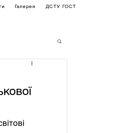
ги
Галерея
ДСТУ ГОСТ
ькової
вітові 