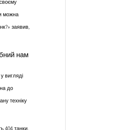
 своєму 
и можна 
нк?» заявив, 
бний нам 
у вигляді 
на до 
ану техніку 
ь 404 танки, 