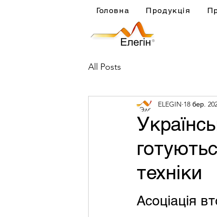
Головна
Продукція
П
All Posts
ELEGIN
18 бер. 202
Українсь
готуютьс
техніки
Асоціація вт