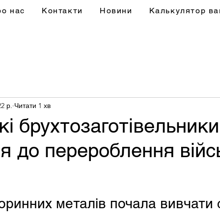
ро нас
Контакти
Новини
Калькулятор ва
2 р.
Читати 1 хв
кі брухтозаготівельники
я до перероблення війс
оринних металів почала вивчати с