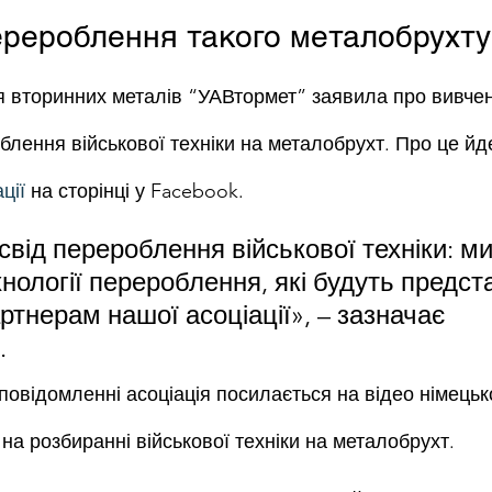
перероблення такого металобрухту
ія вторинних металів “УАВтормет” заявила про вивчен
блення військової техніки на металобрухт. Про це йде
ції
 на сторінці у Facebook.
свід перероблення військової техніки: ми
нології перероблення, які будуть предста
ртнерам нашої асоціації», – зазначає 
.
 повідомленні асоціація посилається на відео німецько
 на розбиранні військової техніки на металобрухт.