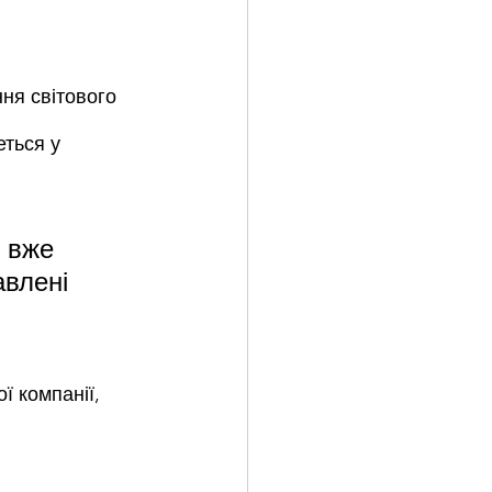
ня світового 
ться у 
 вже 
влені 
ї компанії, 