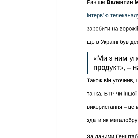
Раніше 
Валентин 
інтерв’ю телеканал
заробити на ворожі
що в Україні був д
«Ми з ним уп
продукт», – 
Також він уточнив,
танка, БТР чи іншої
використання – це м
здати як металобрух
За даними Генштабу