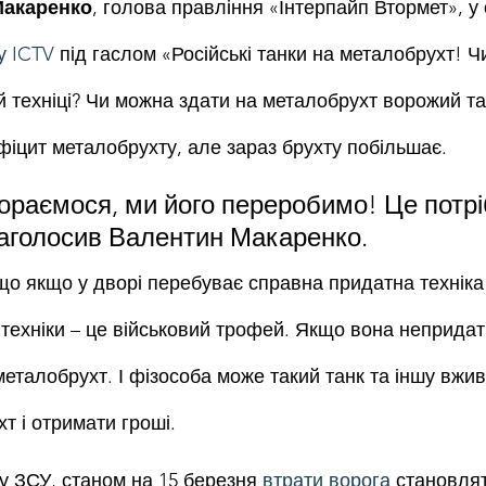
Макаренко
, голова правління «Інтерпайп Втормет», у
у ICTV
 під гаслом «Російські танки на металобрухт! Ч
й техніці? Чи можна здати на металобрухт ворожий та
ефіцит металобрухту, але зараз брухту побільшає.
ораємося, ми його переробимо! Це потрі
наголосив Валентин Макаренко.
 що якщо у дворі перебуває справна придатна техніка 
 техніки – це військовий трофей. Якщо вона непридат
еталобрухт. І фізособа може такий танк та іншу вжив
т і отримати гроші.
 ЗСУ, станом на 15 березня 
втрати ворога
 становлят