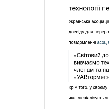
технології 
Українська асоціац
досвіду для переро
повідомленні 
асоціа
«Світовий до
вивчаємо тех
членам та па
«УАВтормет»
Крім того, у своєму
яка спеціалізується