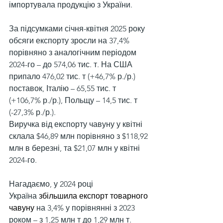
імпортувала продукцію з України.
За підсумками січня-квітня 2025 року 
обсяги експорту зросли на 37,4% 
порівняно з аналогічним періодом 
2024-го – до 574,06 тис. т. На США 
припало 476,02 тис. т (+46,7% р./р.) 
поставок, Італію – 65,55 тис. т 
(+106,7% р./р.), Польщу – 14,5 тис. т 
(-27,3% р./р.).
Виручка від експорту чавуну у квітні 
склала $46,89 млн порівняно з $118,92 
млн в березні, та $21,07 млн у квітні 
2024-го.
Нагадаємо, у 2024 році 
Україна 
збільшила експорт товарного 
чавуну
 на 3,4% у порівнянні з 2023 
роком – з 1,25 млн т до 1,29 млн т. 