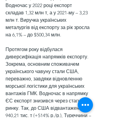
Водночас у 2022 році експорт 
складав 1,32 млн т, а у 2021-му – 3,23 
млн т. Виручка українських 
металургів від експорту за рік зросла 
на 6,1% – до $500,34 млн.
Протягом року відбулася 
диверсифікація напрямків експорту. 
Зокрема, основним споживачем 
українського чавуну стали США, 
переважно, завдяки відновленню 
морської логістики для українських 
вантажів ГМК. Водночас в напрямку 
ЄС експорт знизився через стагнацію 
ринку. Так, до США відвантажено 
940,21 тис. т (+514% р./р.), Туреччини – 
102,49 тис. т (+617%), Італії – 93,28 тис. 
т (+61,9%), Польщі – 63,05 тис. т (-90%). 