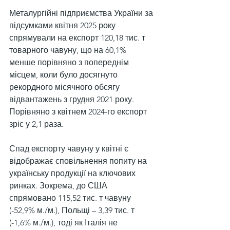
Металургійні підприємства України за 
підсумками квітня 2025 року 
спрямували на експорт 120,18 тис. т 
товарного чавуну, що на 60,1% 
менше порівняно з попереднім 
місцем, коли було досягнуто 
рекордного місячного обсягу 
відвантажень з грудня 2021 року. 
Порівняно з квітнем 2024-го експорт 
зріс у 2,1 раза.
Спад експорту чавуну у квітні є 
відображає сповільнення попиту на 
українську продукції на ключових 
ринках. Зокрема, до США 
спрямовано 115,52 тис. т чавуну 
(-52,9% м./м.), Польщі – 3,39 тис. т 
(-1,6% м./м.), тоді як Італія не 