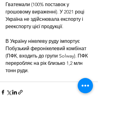
Гватемали (100% поставок у 
грошовому вираженні). У 2021 році 
Україна не здійснювала експорту і 
реекспорту цієї продукції. 
В Україну нікелеву руду імпортує 
Побузький феронікелевий комбінат 
(ПФК, входить до групи Solway). ПФК 
переробляє на рік близько 1,2 млн 
тонн руди.
Дивитися всі
Останні пости