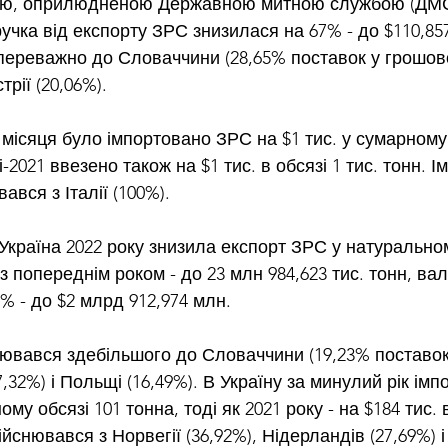
икою, оприлюдненою Державною митною службою (ДМС)
учка від експорту ЗРС знизилася на 67% - до $110,85
ереважно до Словаччини (28,65% поставок у грошово
трії (20,06%). 
місяця було імпортовано ЗРС на $1 тис. у сумарному 
ні-2021 ввезено також на $1 тис. в обсязі 1 тис. тонн. І
ався з Італії (100%). 
Україна 2022 року знизила експорт ЗРС у натурально
з попереднім роком - до 23 млн 984,623 тис. тонн, ва
% - до $2 млрд 912,974 млн. 
ювався здебільшого до Словаччини (19,23% поставок
17,32%) і Польщі (16,49%). В Україну за минулий рік ім
ому обсязі 101 тонна, тоді як 2021 року - на $184 тис. в
ійснювався з Норвегії (36,92%), Нідерландів (27,69%) і