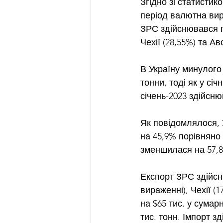
Згідно зі статист
період валютна вир
ЗРС здійснювався п
Чехії (28,55%) та Авс
В Україну минулого 
тонни, тоді як у січ
січень-2023 здійснюв
Як повідомлялося, 
на 45,9% порівняно 
зменшилася на 57,8
Експорт ЗРС здійсн
вираженні), Чехії (
на $65 тис. у сумарн
тис. тонн. Імпорт зд