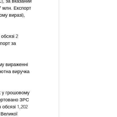
, за вказаний 
7 млн. Експорт 
му виразі), 
обсязі 2 
мпорт за 
му вираженні 
лютна виручка 
 у грошовому 
портовано ЗРС 
 обсязі 1,202 
 Великої 