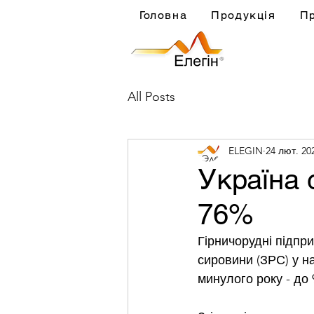
Головна
Продукція
П
All Posts
ELEGIN
24 лют. 20
Україна 
76%
Гірничорудні підпри
сировини (ЗРС) у н
минулого року - до 9