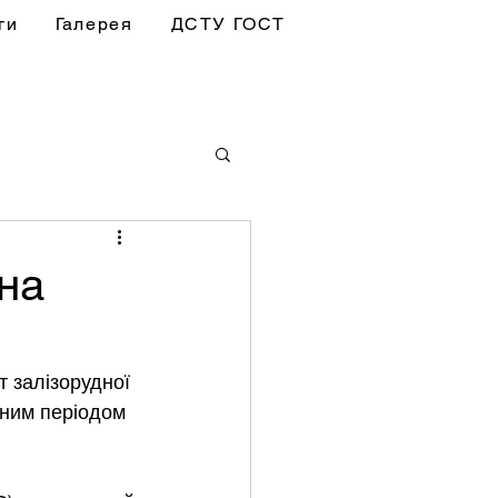
ги
Галерея
ДСТУ ГОСТ
на
т залізорудної 
чним періодом 