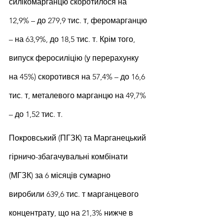
силікомарганцю скоротилося на 
12,9% – до 279,9 тис. т, феромарганцю 
– на 63,9%, до 18,5 тис. т. Крім того, 
випуск феросиліцію (у перерахунку 
на 45%) скоротився на 57,4% – до 16,6 
тис. т, металевого марганцю на 49,7% 
– до 1,52 тис. т.
Покровський (ПГЗК) та Марганецький 
гірничо-збагачувальні комбінати 
(МГЗК) за 6 місяців сумарно 
виробили 639,6 тис. т марганцевого 
концентрату, що на 21,3% нижче в 