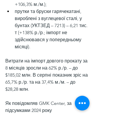
+106,3% м./м.);
прутки та бруски гарячекатані, 
вироблені з вуглецевої сталі, у 
бунтах (УКТЗЕД – 7213) – 6,21 тис. 
т (+138% р./р.; імпорт не 
здійснювався у попередньому 
місяці).
Витрати на імпорт довгого прокату за 
8 місяців зросли на 62% р./р. – до 
$185,02 млн. В серпні показник зріс на 
65,7% р./р. та на 37,4% м./м. – до 
$28,28 млн.
Як повідомляв GMK Center, за 
підсумками 2024 року 
Україна 
збільшила імпорт 
довгого
 прокату на 12,1% у 
порівнянні з 2023 роком – до 171,9 