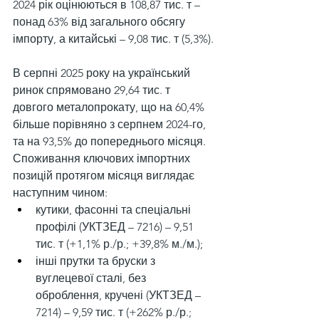
2024 рік оцінюються в 108,87 тис. т – 
понад 63% від загального обсягу 
імпорту, а китайські – 9,08 тис. т (5,3%).
В серпні 2025 року на український 
ринок спрямовано 29,64 тис. т 
довгого металопрокату, що на 60,4% 
більше порівняно з серпнем 2024-го, 
та на 93,5% до попереднього місяця. 
Споживання ключових імпортних 
позицій протягом місяця виглядає 
наступним чином:
кутики, фасонні та спеціальні 
профілі (УКТЗЕД – 7216) – 9,51 
тис. т (+1,1% р./р.; +39,8% м./м.);
інші прутки та бруски з 
вуглецевої сталі, без 
оброблення, кручені (УКТЗЕД – 
7214) – 9,59 тис. т (+262% р./р.; 