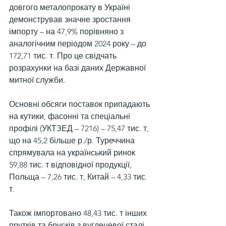
довгого металопрокату в Україні 
демонстрував значне зростання 
імпорту – на 47,9% порівняно з 
аналогічним періодом 2024 року – до 
172,71 тис. т. Про це свідчать 
розрахунки на базі даних Державної 
митної служби.
Основні обсяги поставок припадають 
на кутики, фасонні та спеціальні 
профілі (УКТЗЕД – 7216) – 75,47 тис. т, 
що на 45,2 більше р./р. Туреччина 
спрямувала на український ринок 
59,88 тис. т відповідної продукції, 
Польща – 7,26 тис. т, Китай – 4,33 тис. 
т.
Також імпортовано 48,43 тис. т інших 
прутків та брусків з вуглецевої сталі, 