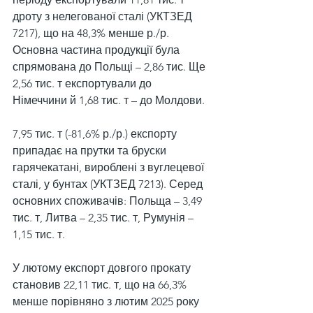
дроту з нелегованої сталі (УКТЗЕД 
7217), що на 48,3% менше р./р. 
Основна частина продукції була 
спрямована до Польщі – 2,86 тис. Ще 
2,56 тис. т експортували до 
Німеччини й 1,68 тис. т – до Молдови.
7,95 тис. т (-81,6% р./р.) експорту 
припадає на прутки та бруски 
гарячекатані, вироблені з вуглецевої 
сталі, у бунтах (УКТЗЕД 7213). Серед 
основних споживачів: Польща – 3,49 
тис. т, Литва – 2,35 тис. т, Румунія – 
1,15 тис. т.
У лютому експорт довгого прокату 
становив 22,11 тис. т, що на 66,3% 
менше порівняно з лютим 2025 року 