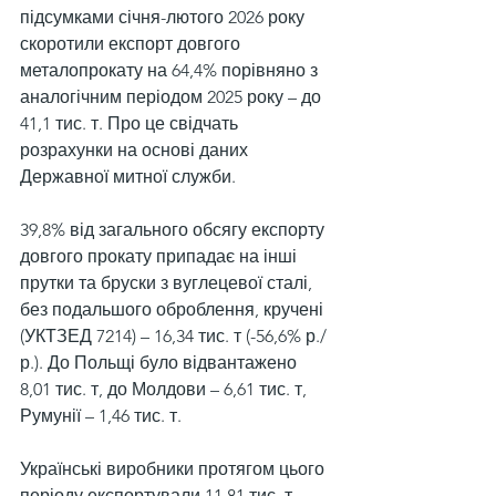
підсумками січня-лютого 2026 року 
скоротили експорт довгого 
металопрокату на 64,4% порівняно з 
аналогічним періодом 2025 року – до 
41,1 тис. т. Про це свідчать 
розрахунки на основі даних 
Державної митної служби.
39,8% від загального обсягу експорту 
довгого прокату припадає на інші 
прутки та бруски з вуглецевої сталі, 
без подальшого оброблення, кручені 
(УКТЗЕД 7214) – 16,34 тис. т (-56,6% р./
р.). До Польщі було відвантажено 
8,01 тис. т, до Молдови – 6,61 тис. т, 
Румунії – 1,46 тис. т.
Українські виробники протягом цього 
періоду експортували 11,81 тис. т 