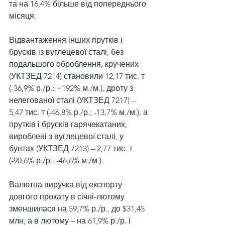
та на 16,4% більше від попереднього 
місяця.
Відвантаження інших прутків і 
брусків із вуглецевої сталі, без 
подальшого оброблення, кручених 
(УКТЗЕД 7214) становили 12,17 тис. т 
(-36,9% р./р.; +192% м./м.), дроту з 
нелегованої сталі (УКТЗЕД 7217) – 
5,47 тис. т (-46,8% р./р.; -13,7% м./м.), а 
прутків і брусків гарячекатаних, 
вироблені з вуглецевої сталі, у 
бунтах (УКТЗЕД 7213) – 2,77 тис. т 
(-90,6% р./р.; -46,6% м./м.).
Валютна виручка від експорту 
довгого прокату в січні-лютому 
зменшилася на 59,7% р./р., до $31,45 
млн, а в лютому – на 61,9% р./р. і 