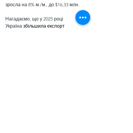
зросла на 8% м./м., до $16,33 млн.
Нагадаємо, що у 2025 році 
Україна 
збільшила експорт 
довгого
 металопрокату на 45,4% 
порівняно з аналогічним періодом 
2024 року – до 892,07 тис. т. 42,4% від 
загального обсягу експорту довгого 
прокату припало на прутки й бруски 
гарячекатані, вироблені із вуглецевої 
сталі, в бунтах (УКТЗЕД 7213) – 378,52 
тис. т (+46,5% р./р.). Валютна виручка 
зросла на 34,9% р./р., до $609,8 млн.