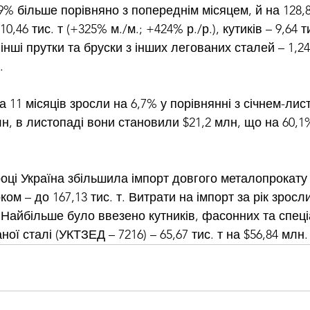
9% більше порівняно з попереднім місяцем, й на 128,8
,46 тис. т (+325% м./м.; +424% р./р.), кутиків – 9,64 т
, інші прутки та бруски з інших легованих сталей – 1,24 
.
а 11 місяців зросли на 6,7% у порівнянні з січнем-ли
лн, в листопаді вони становили $21,2 млн, що на 60,1
оці Україна 
збільшила імпорт довгого металопрокату
ком – до 167,13 тис. т. Витрати на імпорт за рік зросл
. Найбільше було ввезено кутників, фасонних та спец
ої сталі (УКТЗЕД – 7216) – 65,67 тис. т на $56,84 млн.