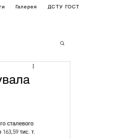
ги
Галерея
ДСТУ ГОСТ
тувала
го сталевого 
163,59 тис. т. 