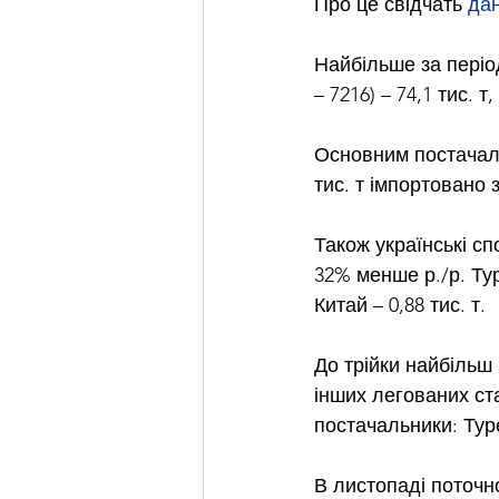
Про це свідчать 
дан
Найбільше за періо
– 7216) – 74,1 тис.
Основним постачальн
тис. т імпортовано 
Також українські сп
32% менше р./р. Тур
Китай – 0,88 тис. т.
До трійки найбільш 
інших легованих стал
постачальники: Туреч
В листопаді поточно