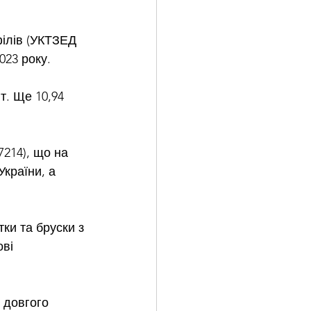
ілів (УКТЗЕД 
023 року.
т. Ще 10,94 
7214), що на 
країни, а 
ки та бруски з 
ві 
 довгого 