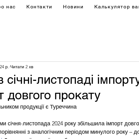
ро нас
Контакти
Новини
Калькулятор ва
24 р.
Читати 2 хв
в січні-листопаді імпор
 т довгого прокату
ником продукції є Туреччина
ами січня-листопада 2024 року збільшила імпорт довго
порівнянні з аналогічним періодом минулого року – до 