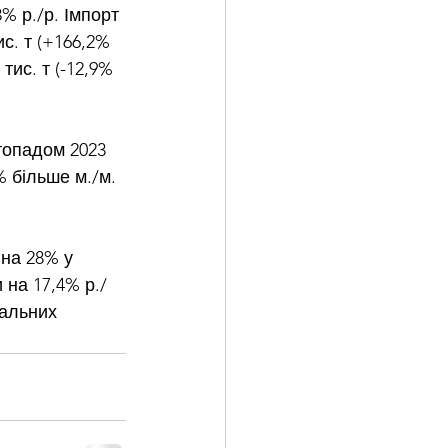
% р./р. Імпорт 
ис. т (+166,2% 
тис. т (-12,9% 
стопадом 2023 
% більше м./м. 
 на 28% у 
и на 17,4% р./
іальних 