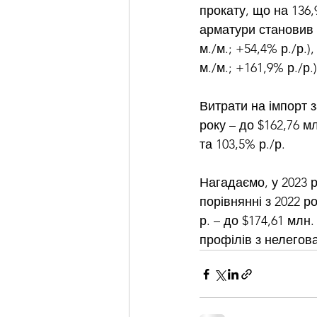
прокату, що на 136,
арматури становив 10
м./м.; +54,4% р./р.)
м./м.; +161,9% р./р.)
Витрати на імпорт з
року – до $162,76 м
та 103,5% р./р.
Нагадаємо, у 2023 р
порівнянні з 2022 ро
р. – до $174,61 млн
профілів з нелегован