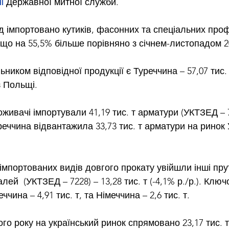
і
 Державної митної служби.
д імпортовано кутиків, фасонних та спеціальних проф
 т, що на 55,5% більше порівняно з січнем-листопадом 2
иком відповідної продукції є Туреччина – 57,07 тис. 
з Польщі.
оживачі імпортували 41,19 тис. т арматури (УКТЗЕД – 
еччина відвантажила 33,73 тис. т арматури на ринок У
імпортованих видів довгого прокату увійшли інші прут
ей  (УКТЗЕД – 7228) – 13,28 тис. т (-4,1% р./р.). Ключо
чина – 4,91 тис. т, та Німеччина – 2,6 тис. т.
го року на український ринок спрямовано 23,17 тис. т