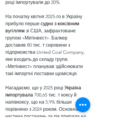
році імпортували до 20%.
На початку квітня 2025-го в Україну 
прибуло перше 
судно з коксівним 
вугіллям
 зі США, зафрахтоване 
групою «Метінвест». Балкер 
доставив 80 тис. т сировини з 
підприємства United Coal Company, 
яке входить до складу групи. 
«Метінвест» планував здійснювати 
такі імпортні поставки щомісяця.
Нагадаємо, що у 2025 році 
Україна 
імпортувала
 700,65 тис. т коксу й 
напівкоксу, що на 5,9% більше 
порівняно з 2024 роком. Основна 
частина постачань за рік припала на 
польську продукцію — 657,84 тис. т. 
Ще 27,67 тис. т коксу було 