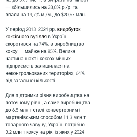
— збільшились на 38,8% р./р. та 
впали на 14,7% м./м., до $20,67 млн.
У період 2013–2024 рр. 
видобуток 
коксівного вугілля
 в Україні 
скоротився на 74%, а виробництво 
коксу — майже на 85%. Велика 
частина шахт і коксохімічних 
підприємств залишилася на 
неконтрольованих територіях, 64% 
від загальної кількості.
Для підтримки рівня виробництва на 
поточному рівні, а саме виробництва 
до 6,5 млн т сталі конвертерним і 
мартенівським способом і 1,3 млн т 
товарного чавуну, Україні потрібно 
3,2 млн т коксу на рік, із яких у 2024 