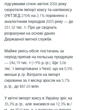
підсумками січня–квітня 2026 року 
скоротили імпорт коксу та напівкоксу 
(УКТЗЕД 2704) на 2,1% порівняно з 
аналогічним періодом 2025 року — до 
251,32 тис. т. Про це свідчать 
розрахунки на основі даних 
Державної митної служби.
Майже увесь обсяг постачань за 
період припав на польську продукцію 
— 246,19 тис. т (+9% р./р.). Ще 3,06 
тис. т імпортовано з Чехії, що на 0,5% 
менше р./р. Витрати на імпорт 
сировини за 4 місяці зросли на 5,7% 
р./р., до $87,65 млн.
У квітні імпорт коксу в Україну зріс на 
35,3% р./р., але знизився на 12,3% м./
м., до 59,9 тис. т, а витрати на імпорт 