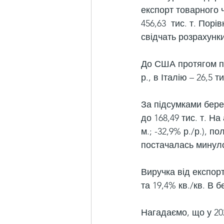
експорт товарного ч
456,63  тис. т. Пор
свідчать розрахунк
До США протягом пе
р., в Італію – 26,5 ти
За підсумками берез
до 168,49 тис. т. Н
м.; -32,9% р./р.), п
постачалась минуло
Виручка від експорт
та 19,4% кв./кв. В б
Нагадаємо, що у 202