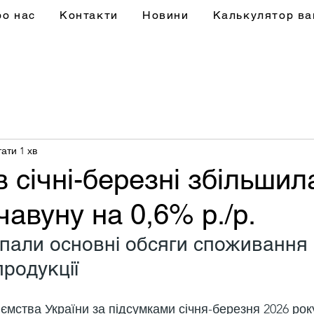
ро нас
Контакти
Новини
Калькулятор ва
ати 1 хв
в січні-березні збільшил
чавуну на 0,6% р./р.
али основні обсяги споживання 
продукції
иємства України за підсумками січня-березня 2026 рок