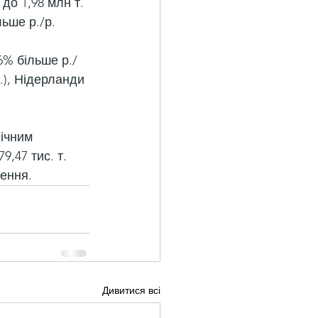
до 1,98 млн т. 
льше р./р.
6% більше р./
р.), Нідерланди 
ічним 
,47 тис. т. 
ення.
Дивитися всі