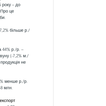
 року – до 
 Про це 
би.
7,2% більше р./
 44% р./р. – 
вуну (-7,2% м./
ю продукція не 
8% менше р./р. 
48 млн.
експорт 