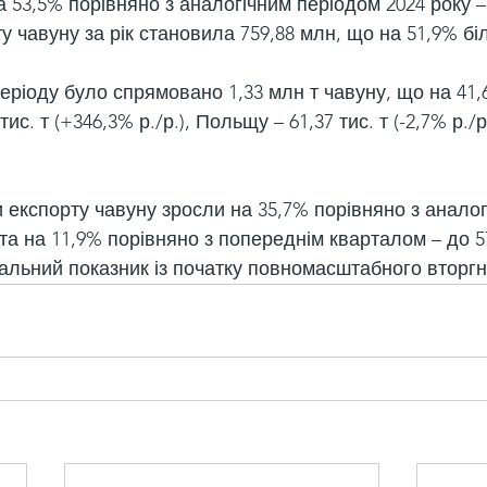
а 53,5% порівняно з аналогічним періодом 2024 року – 
у чавуну за рік становила 759,88 млн, що на 51,9% бі
ріоду було спрямовано 1,33 млн т чавуну, що на 41,
 тис. т (+346,3% р./р.), Польщу – 61,37 тис. т (-2,7% р./
и експорту чавуну зросли на 35,7% порівняно з аналог
та на 11,9% порівняно з попереднім кварталом – до 579
льний показник із початку повномасштабного вторгн