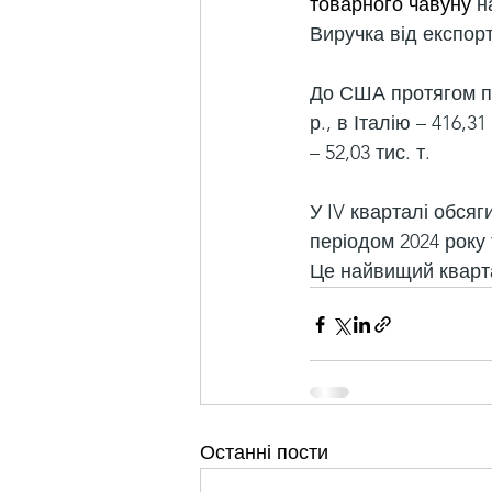
товарного чавуну
 н
Виручка від експорт
До США протягом пе
р., в Італію – 416,31
– 52,03 тис. т.
У IV кварталі обсяг
періодом 2024 року 
Це найвищий кварта
Останні пости