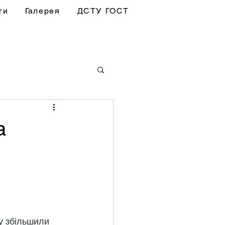
ги
Галерея
ДСТУ ГОСТ
а
у збільшили 