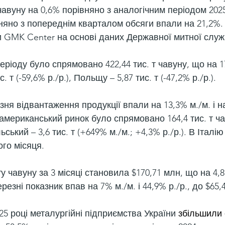
авуну на 0,6% порівняно з аналогічним періодом 2025
івняно з попереднім кварталом обсяги впали на 21,2%.
и GMK Center на основі даних Державної митної служ
ріоду було спрямовано 422,44 тис. т чавуну, що на 1
с. т (-59,6% р./р.), Польщу – 5,87 тис. т (-47,2% р./р.).
ня відвантаження продукції впали на 13,3% м./м. і на
а американський ринок було спрямовано 164,4 тис. т ча
ольський – 3,6 тис. т (+649% м./м.; +4,3% р./р.). В Італі
го місяця.
у чавуну за 3 місяці становила $170,71 млн, що на 4,
ерезні показник впав на 7% м./м. і 44,9% р./р., до $65,
5 році металургійні підприємства України 
збільшили 