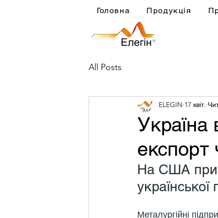
Головна
Продукція
П
All Posts
ELEGIN
17 квіт.
Чит
Україна 
експорт 
На США прип
української 
Металургійні підпр