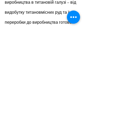
виробництва в титановій галузі – від 
видобутку титановмісних руд та їх 
переробки до виробництва готової 
продукції.
Зараз титанові руди видобувають 
ПрАТ «Об’єднана гірничо-хімічна 
компанія» (ВГМК та ІГЗК), ТОВ 
«Міжріченський ГЗК» та ТОВ «Валки-
Ільменіт». Крім того, компанія 
«Велта» збудувала ГЗК на 
Бірзулівському родовищі потужністю 
240 тис. т ільменітового концентрату 