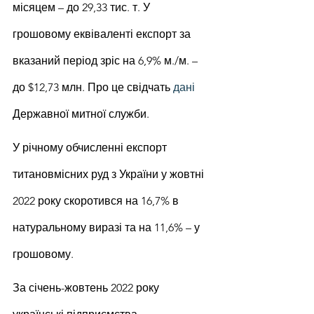
місяцем – до 29,33 тис. т. У 
грошовому еквіваленті експорт за 
вказаний період зріс на 6,9% м./м. – 
до $12,73 млн. Про це свідчать 
дані
Державної митної служби.
У річному обчисленні експорт 
титановмісних руд з України у жовтні 
2022 року скоротився на 16,7% в 
натуральному виразі та на 11,6% – у 
грошовому.
За січень-жовтень 2022 року 