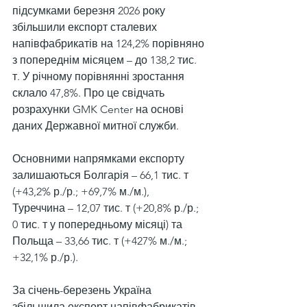
підсумками березня 2026 року 
збільшили експорт сталевих 
напівфабрикатів на 124,2% порівняно 
з попереднім місяцем – до 138,2 тис. 
т. У річному порівнянні зростання 
склало 47,8%. Про це свідчать 
розрахунки GMK Center на основі 
даних Державної митної служби.
Основними напрямками експорту 
залишаються Болгарія – 66,1 тис. т 
(+43,2% р./р.; +69,7% м./м.), 
Туреччина – 12,07 тис. т (+20,8% р./р.; 
0 тис. т у попередньому місяці) та 
Польща – 33,66 тис. т (+427% м./м.; 
+32,1% р./р.).
За січень-березень Україна 
збільшила експорт напівфабрикатів 