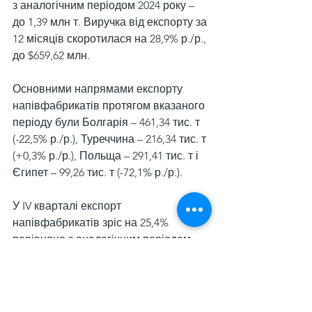
з аналогічним періодом 2024 року – 
до 1,39 млн т. Виручка від експорту за 
12 місяців скоротилася на 28,9% р./р., 
до $659,62 млн.
Основними напрямами експорту 
напівфабрикатів протягом вказаного 
періоду були Болгарія – 461,34 тис. т 
(-22,5% р./р.), Туреччина – 216,34 тис. т 
(+0,3% р./р.), Польща – 291,41 тис. т і 
Єгипет – 99,26 тис. т (-72,1% р./р.).
У IV кварталі експорт 
напівфабрикатів зріс на 25,4% 
порівняно з аналогічним періодом 
2024 року та на 18,5% порівняно з 
попереднім кварталом – до 446,67 
тис. т, а виручка від поставок – на 
23,9% р./р. і 21,9% кв./кв., до $209,38 