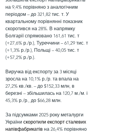
на 9,4% порівняно з аналогічним 
періодом – до 321,82 тис. т. У 
квартальному порівнянні показник 
скоротився на 28%. В напрямку 
Болгарії спрямовано 161,61 тис. т 
(+27,6% р./р.), Туреччини – 61,29 тис. т 
(+1,3% р./р.), Польщі – 40,05 тис. т 
(+57,2% р./р.).
Виручка від експорту за 3 місяці 
зросла на 10,1% р./р. та впала на 
27,2% кв./кв. – до $152,33 млн, в 
березні – збільшилась на 120,7 м./м. і 
45,3% р./р., до $66,28 млн.
За підсумками 2025 року металурги 
України
 скоротили експорт сталевих 
напівфабрикатів
 на 26,4% порівняно 