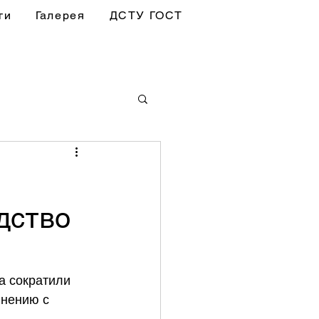
ги
Галерея
ДСТУ ГОСТ
дство
а сократили 
внению с 