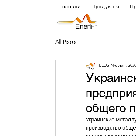
Головна
Продукція
П
All Posts
ELEGIN
6 лип. 2020
Украинс
предпри
общего п
Украинские металлу
производство общег