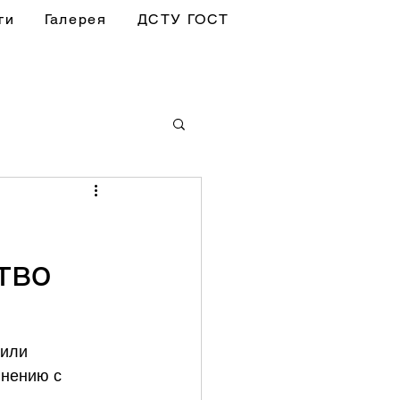
ги
Галерея
ДСТУ ГОСТ
тво
или 
внению с 